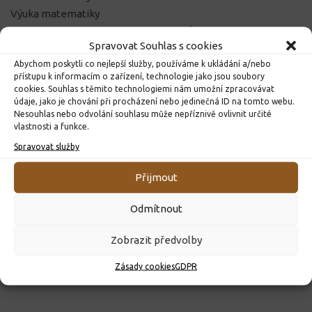
Výuka matematiky
Pedagogicko-psychologická poradna Ústí nad Orlicí
Spravovat Souhlas s cookies
Abychom poskytli co nejlepší služby, používáme k ukládání a/nebo
přístupu k informacím o zařízení, technologie jako jsou soubory
DALŠÍ INFORMACE
cookies. Souhlas s těmito technologiemi nám umožní zpracovávat
údaje, jako je chování při procházení nebo jedinečná ID na tomto webu.
Nesouhlas nebo odvolání souhlasu může nepříznivě ovlivnit určité
vlastnosti a funkce.
DŮLEŽITÉ
Spravovat služby
Přijmout
Odmítnout
Zobrazit předvolby
Zásady cookies
GDPR