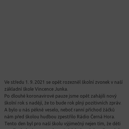
Ve středu 1. 9. 2021 se opět rozezněl školní zvonek v naší
základní škole Vincence Junka.
Po dlouhé koronavirové pauze jsme opět zahájili nový
školní rok s nadějí, že to bude rok plný pozitivních zpráv.
A bylo u nás pěkně veselo, neboť ranní příchod žáčků
nám před školou hudbou zpestřilo Rádio Černá Hora.
Tento den byl pro naší školu výjimečný nejen tím, že děti