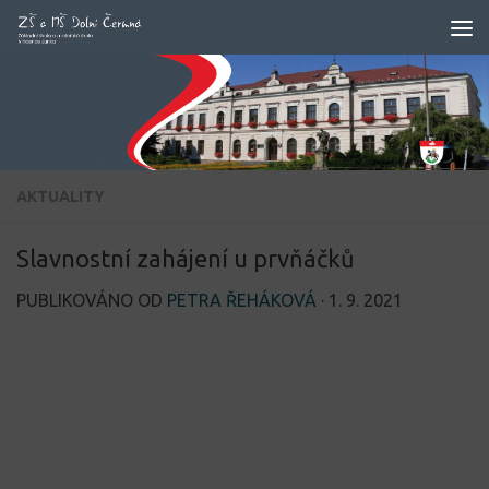
Skip to content
AKTUALITY
Slavnostní zahájení u prvňáčků
PUBLIKOVÁNO OD
PETRA ŘEHÁKOVÁ
·
1. 9. 2021