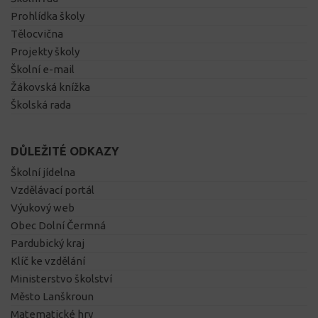
Prohlídka školy
Tělocvična
Projekty školy
Školní e-mail
Žákovská knížka
Školská rada
DŮLEŽITÉ ODKAZY
Školní jídelna
Vzdělávací portál
Výukový web
Obec Dolní Čermná
Pardubický kraj
Klíč ke vzdělání
Ministerstvo školství
Město Lanškroun
Matematické hry