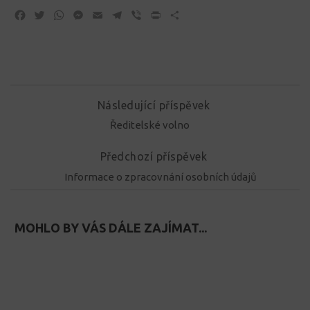
Facebook
Twitter
WhatsApp
Messenger
Email
Telegram
Viber
Print
Share
Následující příspěvek
Ředitelské volno
Předchozí příspěvek
Informace o zpracovnání osobních údajů
MOHLO BY VÁS DÁLE ZAJÍMAT...