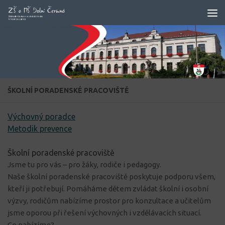
Skip to content
ŠKOLNÍ PORADENSKÉ PRACOVIŠTĚ
Výchovný poradce
Metodik prevence
Školní poradenské pracoviště
Jsme tu pro vás – pro žáky, rodiče i pedagogy.
Naše školní poradenské pracoviště poskytuje podporu všem,
kteří ji potřebují. Pomáháme dětem zvládat školní i osobní
výzvy, rodičům nabízíme prostor pro konzultace a učitelům
jsme oporou při řešení výchovných i vzdělávacích situací.
Co nabízíme?