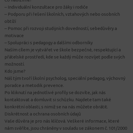
– Individuální konzultace pro žáky i rodiče
– Podporu při řešení školních, vztahových nebo osobních
obtíží
– Pomoc při rozvoji studijních dovedností, sebedůvěry a
motivace
– Spolupráci s pedagogy a dalšími odborníky
Naším cílem je vytvářet ve škole bezpečné, respektující a
přátelské prostředí, kde se každý může rozvíjet podle svých
možností.
Kdo jsme?
Náš tým tvoří školní psycholog, speciální pedagog, výchovný
poradce a metodik prevence.
Po kliknutí na jednotlivé profily se dozvíte, jak nás
kontaktovat a domluvit si schůzku. Najdete tam také
konkrétní oblasti, s nimiž se na nás můžete obrátit.
Diskrétnost a ochrana osobních údajů
Vaše důvěra je pro nás klíčová. Veškeré informace, které
nám svěříte, jsou chráněny v souladu se zákonem č. 101/2000