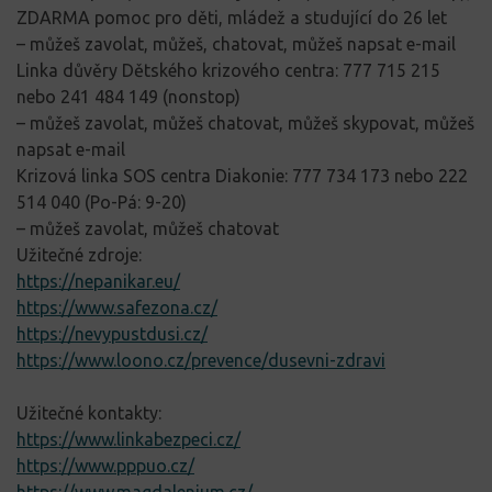
ZDARMA pomoc pro děti, mládež a studující do 26 let
– můžeš zavolat, můžeš, chatovat, můžeš napsat e-mail
Linka důvěry
Dětského krizového centra:
777 715 215
nebo
241 484 149
(nonstop)
– můžeš zavolat, můžeš chatovat, můžeš skypovat, můžeš
napsat e-mail
Krizová linka SOS
centra Diakonie:
777 734 173
nebo
222
514 040
(Po-Pá: 9-20)
– můžeš zavolat, můžeš chatovat
Užitečné zdroje:
https://nepanikar.eu/
https://www.safezona.cz/
https://nevypustdusi.cz/
https://www.loono.cz/prevence/dusevni-zdravi
Užitečné kontakty:
https://www.linkabezpeci.cz/
https://www.pppuo.cz/
https://www.magdalenium.cz/