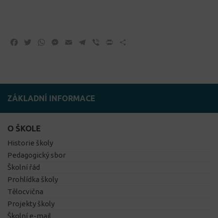
Facebook
Twitter
WhatsApp
Messenger
Email
Telegram
Viber
Print
Share
ZÁKLADNÍ INFORMACE
O ŠKOLE
Historie školy
Pedagogický sbor
Školní řád
Prohlídka školy
Tělocvična
Projekty školy
Školní e-mail