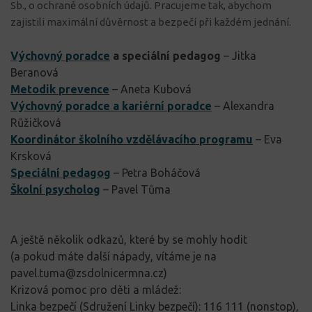
Sb., o ochraně osobních údajů. Pracujeme tak, abychom
zajistili maximální důvěrnost a bezpečí při každém jednání.
Výchovný poradce
a speciální pedagog
– Jitka
Beranová
Metodik prevence
– Aneta Kubová
Výchovný poradce a kariérní poradce
– Alexandra
Růžičková
Koordinátor školního vzdělávacího programu
– Eva
Krsková
Speciální pedagog
– Petra Boháčová
Školní psycholog
– Pavel Tůma
A ještě několik odkazů, které by se mohly hodit
(a pokud máte další nápady, vítáme je na
pavel.tuma@zsdolnicermna.cz)
Krizová pomoc pro děti a mládež:
Linka bezpečí
(Sdružení Linky bezpečí):
116 111
(nonstop),