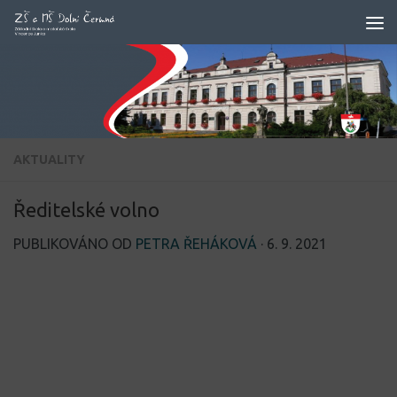
Skip to content
AKTUALITY
Ředitelské volno
PUBLIKOVÁNO OD
PETRA ŘEHÁKOVÁ
·
6. 9. 2021