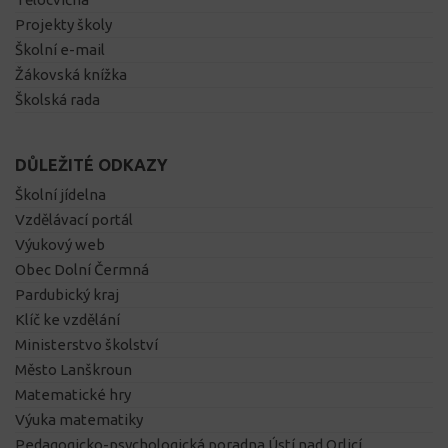
Projekty školy
Školní e-mail
Žákovská knížka
Školská rada
DŮLEŽITÉ ODKAZY
Školní jídelna
Vzdělávací portál
Výukový web
Obec Dolní Čermná
Pardubický kraj
Klíč ke vzdělání
Ministerstvo školství
Město Lanškroun
Matematické hry
Výuka matematiky
Pedagogicko-psychologická poradna Ústí nad Orlicí