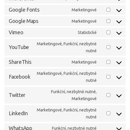
Consent
recaptcha
service
to
Google Fonts
Marketingové
wordpress
Consent
service
to
Google Maps
Marketingové
wordfence
Consent
service
to
Vimeo
Statistické
google-
Consent
service
fonts
to
Marketingové, Funkční, nezbytně
google-
YouTube
service
nutné
Consent
maps
vimeo
to
ShareThis
Marketingové
service
Consent
youtube
to
Marketingové, Funkční, nezbytně
Facebook
service
nutné
Consent
sharethis
to
Funkční, nezbytně nutné,
service
Twitter
Marketingové
Consent
facebook
to
Marketingové, Funkční, nezbytně
service
LinkedIn
nutné
Consent
twitter
to
WhatsApp
Funkční, nezbytně nutné