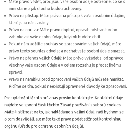
Máte právo vědět, proč jsou vaše osobní údaje potřebné, co se s
nimi stane a jak dlouho budou uchovány.
Právo na přístup: Máte právo na přístup k vašim osobním údajům,
které jsou nám známy.
Právo na opravu: Máte právo doplnit, opravit, odstranit nebo
zablokovat vaše osobní údaje, kdykoli budete chtít.
Pokud nám udělíte souhlas se zpracováním vašich údajů, máte
právo tento souhlas odvolat a nechat vaše osobní údaje smazat.
Právo na přenos vašich údajů: Máte právo vyžádat si od správce
všechny vaše osobní údaje a v celém rozsahu je předat jinému
správci.
Právo na námitku: proti zpracování vašich údajů můžete namítat.
Řídíme se tím, pokud neexistují oprávněné důvody ke zpracování.
Pro uplatnění těchto práv nás prosím kontaktujte. Kontaktní údaje
najdete ve spodní části těchto Zásad používání souborů cookies.
Máte-li stížnost na to, jak nakládáme s vašimi údaji, rádi bychom se
o tom dozvěděli, ale máte také právo podat stížnost kontrolnímu
orgánu (Úřadu pro ochranu osobních údajů).