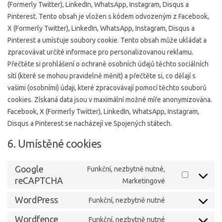
(Formerly Twitter), LinkedIn, WhatsApp, Instagram, Disqus a
Pinterest. Tento obsah je vložen s kódem odvozeným z Facebook,
X (Formerly Twitter), LinkedIn, WhatsApp, Instagram, Disqus a
Pinterest a umísťuje soubory cookie. Tento obsah může ukládat a
zpracovávat určité informace pro personalizovanou reklamu.
Přečtěte si prohlášení o ochraně osobních údajů těchto sociálních
sítí (které se mohou pravidelně měnit) a přečtěte si, co dělají s
vašimi (osobními) údaji, které zpracovávají pomocí těchto souborů
cookies. Získaná data jsou v maximální možné míře anonymizována.
Facebook, X (Formerly Twitter), LinkedIn, WhatsApp, Instagram,
Disqus a Pinterest se nacházejí ve Spojených státech.
6. Umístěné cookies
Google
Funkční, nezbytně nutné,
reCAPTCHA
Marketingové
Consent
to
WordPress
Funkční, nezbytně nutné
service
Consent
google-
to
Wordfence
Funkční, nezbytně nutné