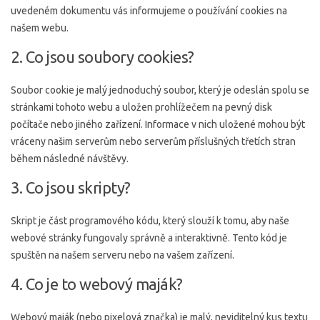
uvedeném dokumentu vás informujeme o používání cookies na
našem webu.
2. Co jsou soubory cookies?
Soubor cookie je malý jednoduchý soubor, který je odeslán spolu se
stránkami tohoto webu a uložen prohlížečem na pevný disk
počítače nebo jiného zařízení. Informace v nich uložené mohou být
vráceny našim serverům nebo serverům příslušných třetích stran
během následné návštěvy.
3. Co jsou skripty?
Skript je část programového kódu, který slouží k tomu, aby naše
webové stránky fungovaly správně a interaktivně. Tento kód je
spuštěn na našem serveru nebo na vašem zařízení.
4. Co je to webový maják?
Webový maják (nebo pixelová značka) je malý, neviditelný kus textu