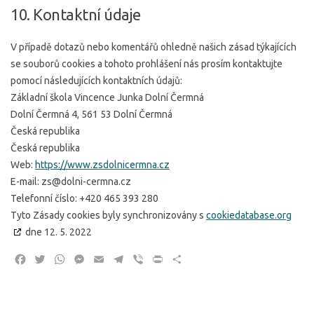
10. Kontaktní údaje
V případě dotazů nebo komentářů ohledně našich zásad týkajících
se souborů cookies a tohoto prohlášení nás prosím kontaktujte
pomocí následujících kontaktních údajů:
Základní škola Vincence Junka Dolní Čermná
Dolní Čermná 4, 561 53 Dolní Čermná
Česká republika
Česká republika
Web:
https://www.zsdolnicermna.cz
E-mail:
zs@
dolni-cermna.cz
Telefonní číslo: +420 465 393 280
Tyto Zásady cookies byly synchronizovány s
cookiedatabase.org
dne 12. 5. 2022
Facebook
Twitter
WhatsApp
Messenger
Email
Telegram
Viber
Print
Share