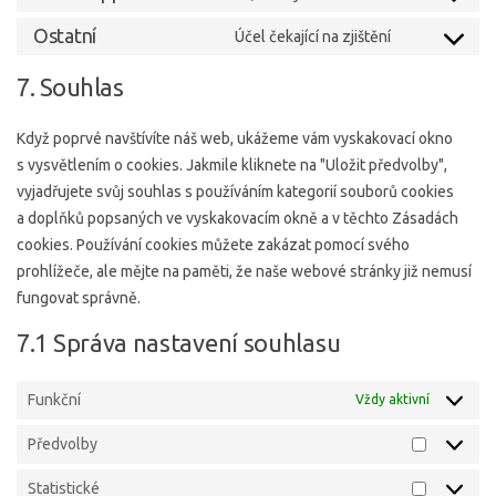
service
Consent
linkedin
to
Ostatní
Účel čekající na zjištění
Consent
service
to
7. Souhlas
whatsapp
service
ostatní
Když poprvé navštívíte náš web, ukážeme vám vyskakovací okno
s vysvětlením o cookies. Jakmile kliknete na "Uložit předvolby",
vyjadřujete svůj souhlas s používáním kategorií souborů cookies
a doplňků popsaných ve vyskakovacím okně a v těchto Zásadách
cookies. Používání cookies můžete zakázat pomocí svého
prohlížeče, ale mějte na paměti, že naše webové stránky již nemusí
fungovat správně.
7.1 Správa nastavení souhlasu
Funkční
Vždy aktivní
Předvolby
Předvolb
Statistické