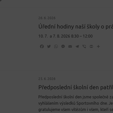
26. 6. 2026
Úřední hodiny naší školy o p
10. 7. a 7. 8. 2026 8:30 – 12:00
Facebook
Twitter
WhatsApp
Messenger
Email
Telegram
Viber
Print
Share
25. 6. 2026
Předposlední školní den patři
Předposlední školní den jsme společně za
vyhlášením výsledků Sportovního dne. Je
gratulujeme všem vítězům i všem, kteří s