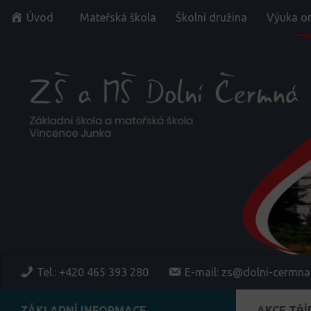
Úvod
Mateřská škola
Školní družina
Výuka on
Skip to content
Tel.: +420 465 393 280
E-mail: zs@dolni-cermna
ZÁKLADNÍ INFORMACE
AKCE TŘÍ