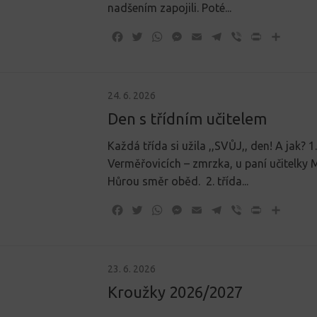
nadšením zapojili. Poté...
Facebook
Twitter
WhatsApp
Messenger
Email
Telegram
Viber
Print
Share
24. 6. 2026
Den s třídním učitelem
Každá třída si užila ,,SVŮJ,, den! A jak? 1.
Verměřovicích – zmrzka, u paní učitelky
Hůrou směr oběd. 2. třída...
Facebook
Twitter
WhatsApp
Messenger
Email
Telegram
Viber
Print
Share
23. 6. 2026
Kroužky 2026/2027