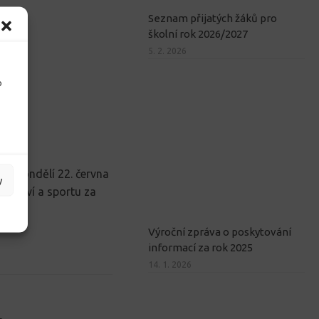
Seznam přijatých žáků pro
školní rok 2026/2027
5. 2. 2026
o
i v pondělí 22. června
y
 zdraví a sportu za
h...
Výroční zpráva o poskytování
informací za rok 2025
14. 1. 2026