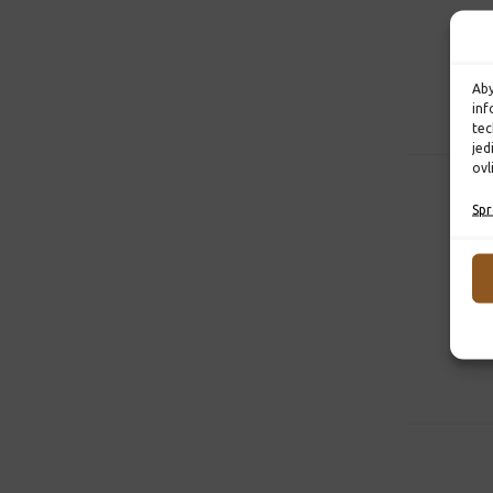
Aby
inf
tec
jed
ovl
Spr