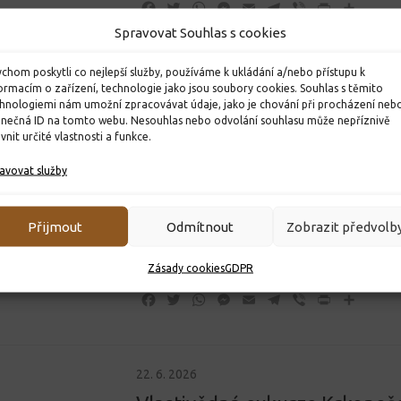
Facebook
Twitter
WhatsApp
Messenger
Email
Telegram
Viber
Print
Share
Spravovat Souhlas s cookies
chom poskytli co nejlepší služby, používáme k ukládání a/nebo přístupu k
ormacím o zařízení, technologie jako jsou soubory cookies. Souhlas s těmito
hnologiemi nám umožní zpracovávat údaje, jako je chování při procházení neb
inečná ID na tomto webu. Nesouhlas nebo odvolání souhlasu může nepříznivě
ivnit určité vlastnosti a funkce.
23. 6. 2026
avovat služby
Sportovní den
Poslední týden školního roku jsme zahájil
Přijmout
Odmítnout
Zobrazit předvolb
sportovním dnem, který proběhl v Areálu
účasti všech tříd. O organizaci jednotlivýc
Zásady cookies
GDPR
Facebook
Twitter
WhatsApp
Messenger
Email
Telegram
Viber
Print
Share
22. 6. 2026