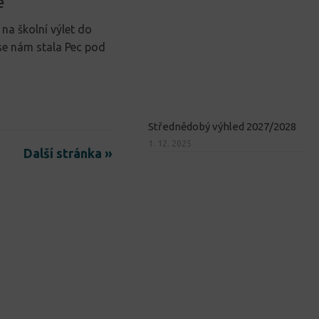
e
 na školní výlet do
se nám stala Pec pod
Střednědobý výhled 2027/2028
1. 12. 2025
Další stránka »