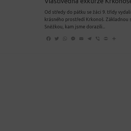
Vlastivědná exkurze Krkonoš
Od středy do pátku se žáci 9. třídy vydali
krásného prostředí Krkonoš. Základnou 
Sněžkou, kam jsme dorazili...
Facebook
Twitter
WhatsApp
Messenger
Email
Telegram
Viber
Print
Share