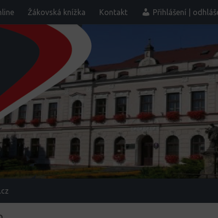
line
Žákovská knížka
Kontakt
Přihlášení | odhláš
.cz
D