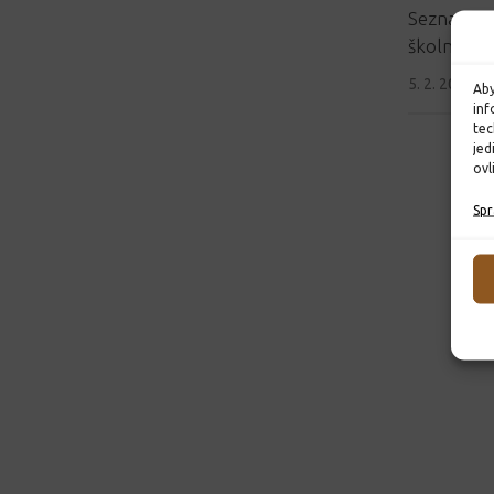
Seznam při
školní ro
5. 2. 2026
Aby
inf
tec
jed
ovl
Spr