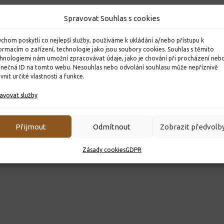
jatých žáků pro
Bruslení
Páťáci ud
Spravovat Souhlas s cookies
k 2026/2027
radost p
8. 12. 2025
22. 12. 202
chom poskytli co nejlepší služby, používáme k ukládání a/nebo přístupu k
ormacím o zařízení, technologie jako jsou soubory cookies. Souhlas s těmito
hnologiemi nám umožní zpracovávat údaje, jako je chování při procházení neb
inečná ID na tomto webu. Nesouhlas nebo odvolání souhlasu může nepříznivě
ivnit určité vlastnosti a funkce.
avovat služby
Přijmout
Odmítnout
Zobrazit předvolb
Zásady cookies
GDPR