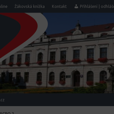
line
Žákovská knížka
Kontakt
Přihlášení | odhláš
.cz
MICRO 2