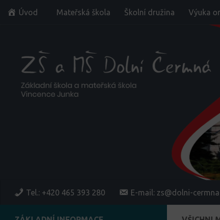
Úvod
Mateřská škola
Školní družina
Výuka on
Skip to content
Tel.: +420 465 393 280
E-mail: zs@dolni-cermna
ZÁKLADNÍ INFORMACE
VŠICHNI 