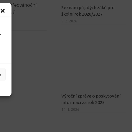
ělali předvánoční
Seznam přijatých žáků pro
rvňáčků
školní rok 2026/2027
5. 2. 2026
3
o
y
Výroční zpráva o poskytování
informací za rok 2025
14. 1. 2026