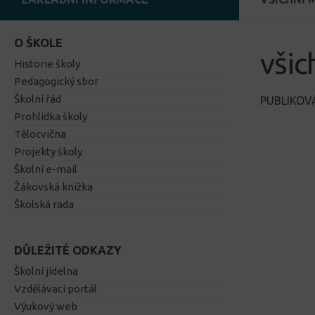
O ŠKOLE
všic
Historie školy
Pedagogický sbor
Školní řád
PUBLIKO
Prohlídka školy
Tělocvična
Projekty školy
Školní e-mail
Žákovská knížka
Školská rada
DŮLEŽITÉ ODKAZY
Školní jídelna
Vzdělávací portál
Výukový web