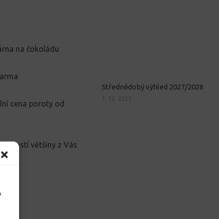
várna na čokoládu
farma
Střednědobý výhled 2027/2028
1. 12. 2025
lní cena poroty od
ucností většiny z Vás
o