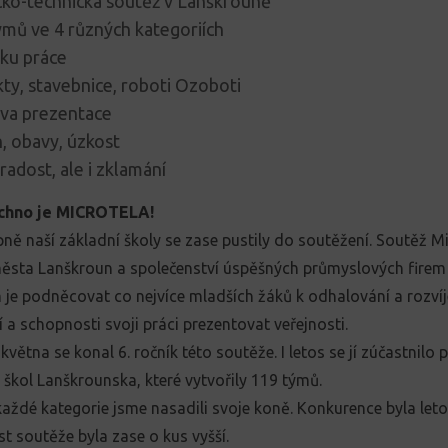
ko-technická soutěž v Lanškrouně
ýmů ve 4 různých kategoriích
oku práce
kty, stavebnice, roboti Ozoboti
ava prezentace
, obavy, úzkost
radost, ale i zklamání
chno je MICROTELA!
pně naší základní školy se zase pustily do soutěžení. Soutěž Mi
sta Lanškroun a společenství úspěšných průmyslových firem
m je podněcovat co nejvíce mladších žáků k odhalování a rozvíje
 a schopnosti svoji práci prezentovat veřejnosti.
 května se konal 6. ročník této soutěže. I letos se jí zúčastnilo 
 škol Lanškrounska, které vytvořily 119 týmů.
aždé kategorie jsme nasadili svoje koně. Konkurence byla leto
st soutěže byla zase o kus vyšší.