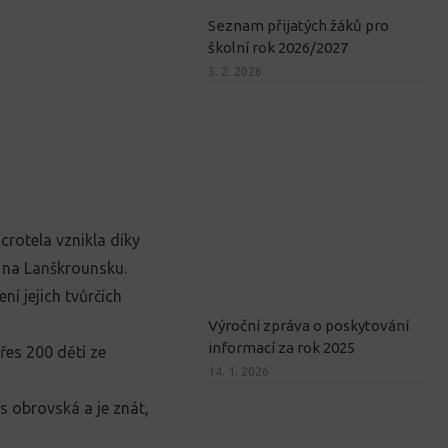
Seznam přijatých žáků pro
školní rok 2026/2027
5. 2. 2026
crotela vznikla díky
 na Lanškrounsku.
ní jejich tvůrčích
Výroční zpráva o poskytování
informací za rok 2025
přes 200 dětí ze
14. 1. 2026
s obrovská a je znát,