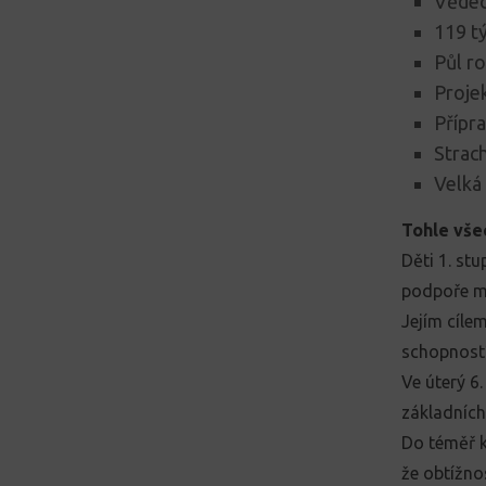
Vědec
119 t
Půl r
Proje
Přípr
Strach
Velká 
Tohle vše
Děti 1. stu
podpoře mě
Jejím cíle
schopností
Ve úterý 6.
základních
Do téměř k
že obtížno