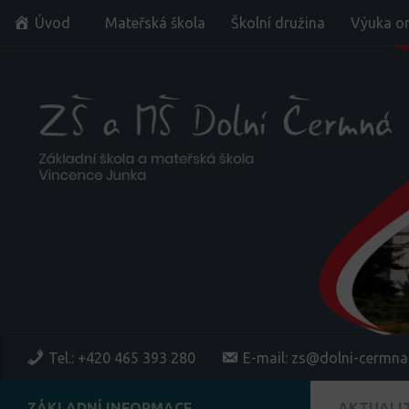
Úvod
Mateřská škola
Školní družina
Výuka on
Skip to content
Tel.: +420 465 393 280
E-mail: zs@dolni-cermna
ZÁKLADNÍ INFORMACE
AKTUALI