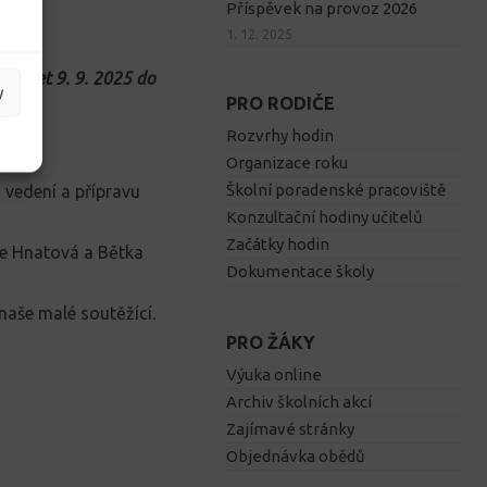
Příspěvek na provoz 2026
1. 12. 2025
í výlet 9. 9. 2025 do
y
PRO RODIČE
Rozvrhy hodin
Organizace roku
Školní poradenské pracoviště
a vedení a přípravu
Konzultační hodiny učitelů
Začátky hodin
ie Hnatová a Bětka
Dokumentace školy
aše malé soutěžící.
PRO ŽÁKY
Výuka online
Archiv školních akcí
Zajímavé stránky
Objednávka obědů