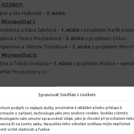
e OZOBOT:
kal a Ota Halbrštát –
2. místo
 Micropočítač I:
ouhlická a Klára Šebrlová –
1. místo
s projektem: Karlík a to
Applová a Tereza Macháčková –
2. místo
s projektem: Cirkus
yšperková a Viktorie Tomišková –
2. místo
s projektem: Micro
Micropočítač II:
dina a Tobiáš Svoboda –
1. místo
s projektem Biatlon + speciá
ffler Production s.r.o
Kuncová a Vanesa Marešová –
3. místo
s projektem: Jsme budo
Spravovat Souhlas s cookies
ilnějším lékem na stáří je láska“
 Fishertechnic I:
chom poskytli co nejlepší služby, používáme k ukládání a/nebo přístupu k
nc a Tobiáš Řehák –
2. místo
ormacím o zařízení, technologie jako jsou soubory cookies. Souhlas s těmito
hnologiemi nám umožní zpracovávat údaje, jako je chování při procházení neb
 Fishertechnic II:
inečná ID na tomto webu. Nesouhlas nebo odvolání souhlasu může nepříznivě
ivnit určité vlastnosti a funkce.
 a Jakub Řehák –
2. místo