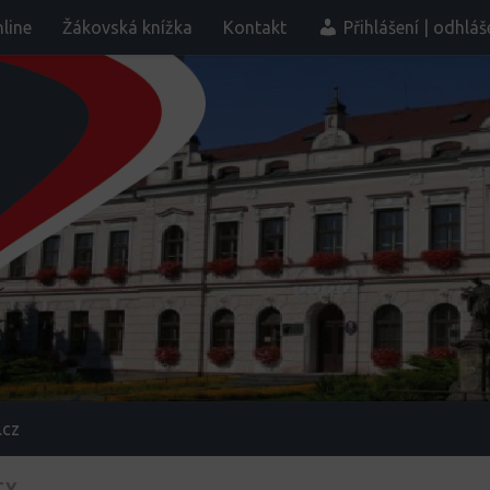
line
Žákovská knížka
Kontakt
Přihlášení | odhláš
.cz
TY