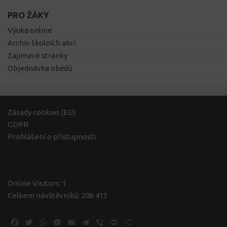
PRO ŽÁKY
Výuka online
Archiv školních akcí
Zajímavé stránky
Objednávka obědů
Zásady cookies (EU)
GDPR
Prohlášení o přístupnosti
Online Visitors:
1
Celkem návštěvníků:
206 413
Facebook
Twitter
WhatsApp
Messenger
Email
Telegram
Viber
Print
Share