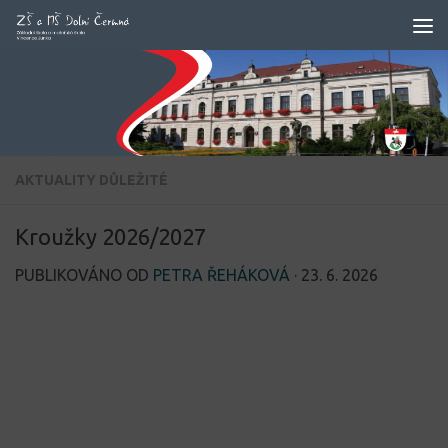
Skip to content
AKTUALITY
DŮLEŽITÉ
Kroužky 2026/2027
PUBLIKOVÁNO OD
PETRA ŘEHÁKOVÁ
·
23. 6. 2026