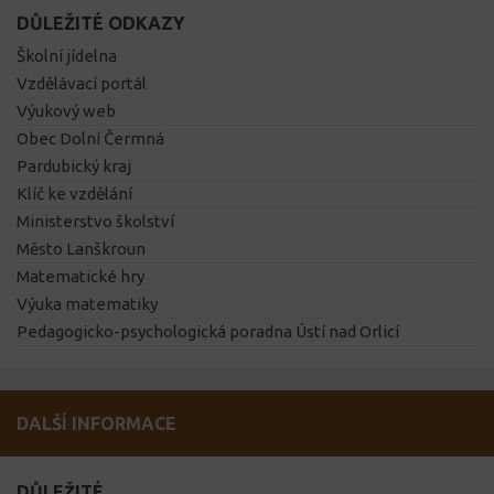
DŮLEŽITÉ ODKAZY
Školní jídelna
Vzdělávací portál
Výukový web
Obec Dolní Čermná
Pardubický kraj
Klíč ke vzdělání
Ministerstvo školství
Město Lanškroun
Matematické hry
Výuka matematiky
Pedagogicko-psychologická poradna Ústí nad Orlicí
DALŠÍ INFORMACE
DŮLEŽITÉ