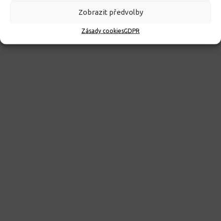
Zobrazit předvolby
ROZHODNUTÍ O PŘIJETÍ K PŘEDŠKOLNÍMU VZDĚLÁVÁNÍ
PRO ROK 2026
Zásady cookies
GDPR
10. 4. 2026