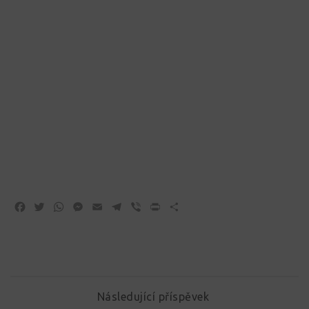
Facebook
Twitter
WhatsApp
Messenger
Email
Telegram
Viber
Print
Share
Následující příspěvek