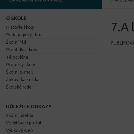
O ŠKOLE
7.A 
Historie školy
Pedagogický sbor
Školní řád
PUBLIKO
Prohlídka školy
Tělocvična
Projekty školy
Školní e-mail
Žákovská knížka
Školská rada
DŮLEŽITÉ ODKAZY
Školní jídelna
Vzdělávací portál
Výukový web