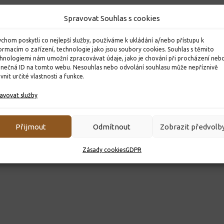
Spravovat Souhlas s cookies
chom poskytli co nejlepší služby, používáme k ukládání a/nebo přístupu k
ormacím o zařízení, technologie jako jsou soubory cookies. Souhlas s těmito
hnologiemi nám umožní zpracovávat údaje, jako je chování při procházení neb
inečná ID na tomto webu. Nesouhlas nebo odvolání souhlasu může nepříznivě
ivnit určité vlastnosti a funkce.
avovat služby
Přijmout
Odmítnout
Zobrazit předvolb
Zásady cookies
GDPR