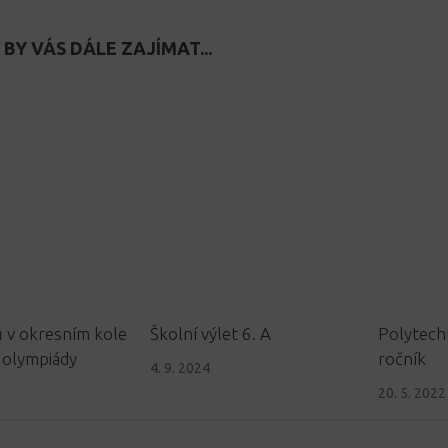
BY VÁS DÁLE ZAJÍMAT...
ů v okresním kole
Školní výlet 6. A
Polytechn
 olympiády
ročník
4. 9. 2024
20. 5. 2022