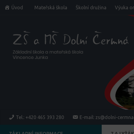
Úvod
Mateřská škola
Školní družina
Výuka on
Skip to content
Tel.: +420 465 393 280
E-mail: zs@dolni-cermna
ZÁKLADNÍ INFORMACE
7.A LYŽÁK