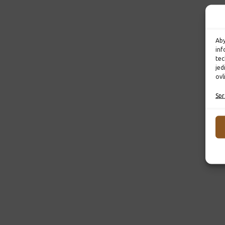
Aby
inf
tec
jed
ovl
Spr