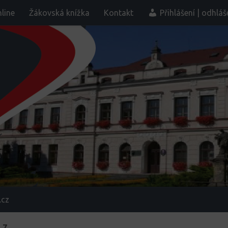
line
Žákovská knížka
Kontakt
Přihlášení | odhláš
.cz
 7