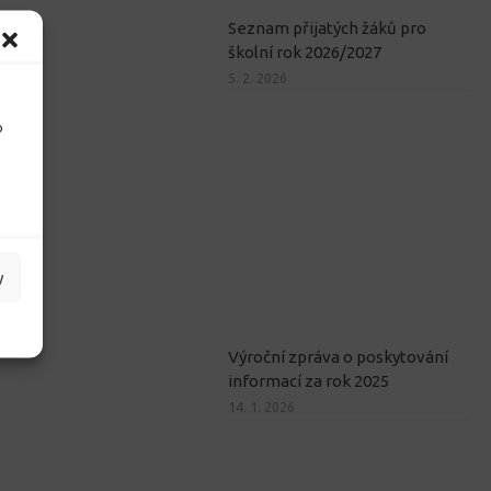
Seznam přijatých žáků pro
školní rok 2026/2027
5. 2. 2026
o
y
Výroční zpráva o poskytování
informací za rok 2025
14. 1. 2026