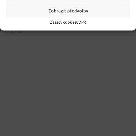
Zobrazit předvolby
ROZHODNUTÍ O PŘIJETÍ K PŘEDŠKOLNÍMU VZDĚLÁVÁNÍ
Zásady cookies
GDPR
PRO ROK 2026
10. 4. 2026