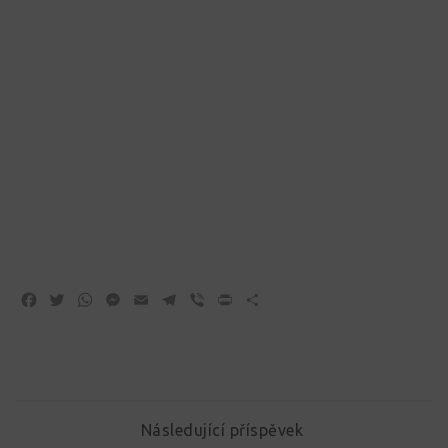
Facebook
Twitter
WhatsApp
Messenger
Email
Telegram
Viber
Print
Share
Následující příspěvek