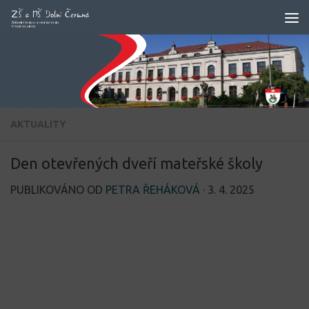
Skip to content
AKTUALITY
Den otevřených dveří mateřské školy
PUBLIKOVÁNO OD
PETRA ŘEHÁKOVÁ
·
3. 4. 2025