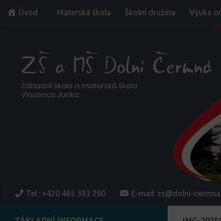
Úvod
Mateřská škola
Školní družina
Výuka on
Skip to content
Tel.: +420 465 393 280
E-mail: zs@dolni-cermna
ZÁKLADNÍ INFORMACE
IMG-2025