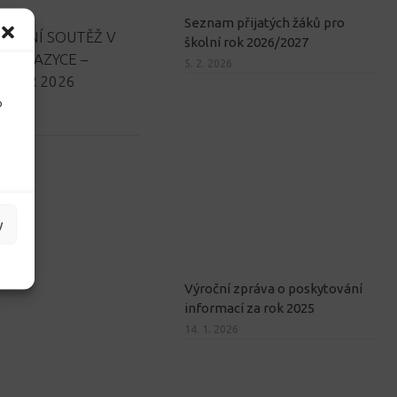
Seznam přijatých žáků pro
ODNÍ SOUTĚŽ V
školní rok 2026/2027
ÉM JAZYCE –
5. 2. 2026
STAR 2026
o
y
Výroční zpráva o poskytování
informací za rok 2025
14. 1. 2026