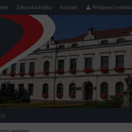
line
Žákovská knížka
Kontakt
Přihlášení | odhláš
.cz
0221-WA0001