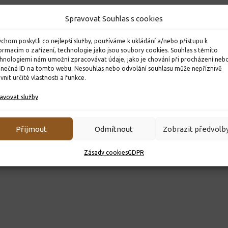
Spravovat Souhlas s cookies
ňáčků do
Devítka na Laser game
MEZINÁR
 Pardubic
ANGLICK
3. 6. 2025
chom poskytli co nejlepší služby, používáme k ukládání a/nebo přístupu k
ENGLISH
ormacím o zařízení, technologie jako jsou soubory cookies. Souhlas s těmito
hnologiemi nám umožní zpracovávat údaje, jako je chování při procházení neb
29. 4. 2026
inečná ID na tomto webu. Nesouhlas nebo odvolání souhlasu může nepříznivě
ivnit určité vlastnosti a funkce.
avovat služby
Přijmout
Odmítnout
Zobrazit předvolb
Zásady cookies
GDPR