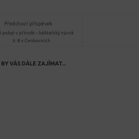
Předchozí příspěvek
 pobyt v přírodě – běžkařský výcvik
6. B v Čenkovicích
BY VÁS DÁLE ZAJÍMAT...