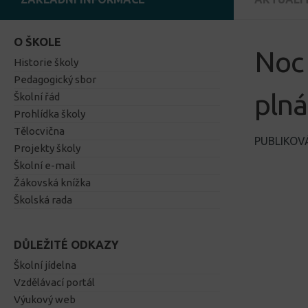
O ŠKOLE
Noc
Historie školy
Pedagogický sbor
pln
Školní řád
Prohlídka školy
Tělocvična
PUBLIKO
Projekty školy
Školní e-mail
Žákovská knížka
Školská rada
DŮLEŽITÉ ODKAZY
Školní jídelna
Vzdělávací portál
Výukový web