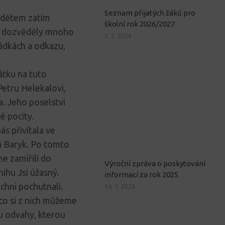
Seznam přijatých žáků pro
 dětem zatím
školní rok 2026/2027
ti dozvěděly mnoho
5. 2. 2026
ádkách a odkazu,
átku na tuto
Petru Helekalovi,
. Jeho poselství
é pocity.
s přivítala ve
á Baryk. Po tomto
e zamířili do
Výroční zpráva o poskytování
nihu Jsi úžasný.
informací za rok 2025
ichni pochutnali.
14. 1. 2026
 co si z nich můžeme
ku odvahy, kterou