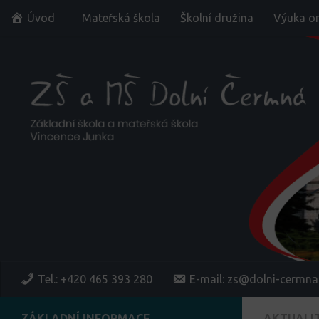
Úvod
Mateřská škola
Školní družina
Výuka on
Skip to content
Tel.: +420 465 393 280
E-mail: zs@dolni-cermna
ZÁKLADNÍ INFORMACE
AKTUALI