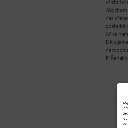
všichni st
Abychom d
nás přene
poslední 
Ať se nám
Děkujeme 
nezapomen
P. Řeháko
Aby
inf
tec
jed
ovl