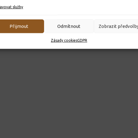
avovat služby
Přijmout
Odmítnout
Zobrazit předvolb
Zásady cookies
GDPR