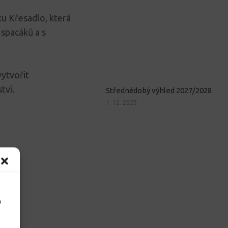
u Křesadlo, která
spacáků a s
vytvořit
tví.
Střednědobý výhled 2027/2028
1. 12. 2025
o