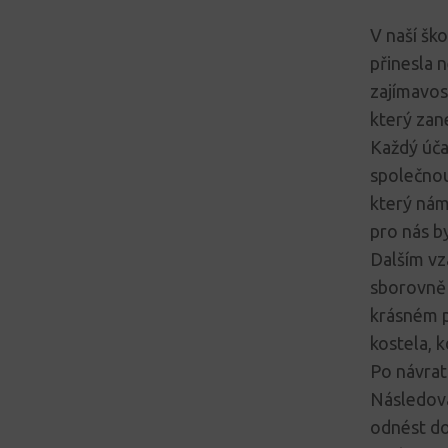
V naší šk
přinesla 
zajímavos
který zan
Každý úča
společnou
který nám
pro nás by
Dalším vz
sborovně 
krásném p
kostela, k
Po návratu
Následova
odnést do