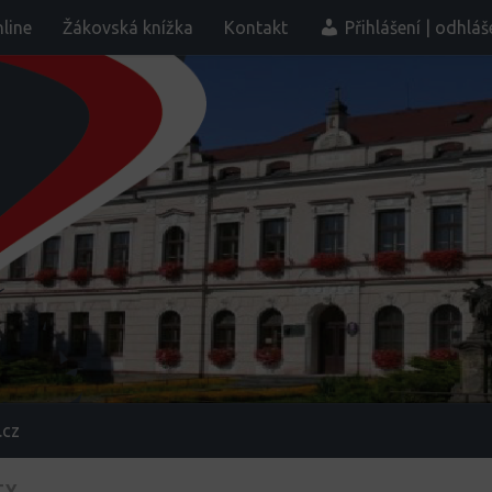
line
Žákovská knížka
Kontakt
Přihlášení | odhláš
.cz
TY