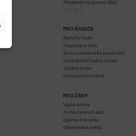
Příspěvek na provoz 2026
1. 12. 2025
y
PRO RODIČE
Rozvrhy hodin
Organizace roku
Školní poradenské pracoviště
Konzultační hodiny učitelů
Začátky hodin
Dokumentace školy
PRO ŽÁKY
Výuka online
Archiv školních akcí
Zajímavé stránky
Objednávka obědů