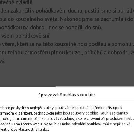
atečně zvládli!
en zakončili v pohádkovém duchu, pustili jsme si pohádk
sla do kouzelného světa. Nakonec jsme se zachumlali do 
pohádkou na dobrou noc se ponořili do snů.
 všem pohádkově sní!
všem, kteří se na této kouzelné noci podíleli a pomohli 
utelnou atmosféru plnou kouzel, příběhů a dobrodružs
vá
Spravovat Souhlas s cookies
chom poskytli co nejlepší služby, používáme k ukládání a/nebo přístupu k
ormacím o zařízení, technologie jako jsou soubory cookies. Souhlas s těmito
hnologiemi nám umožní zpracovávat údaje, jako je chování při procházení neb
inečná ID na tomto webu. Nesouhlas nebo odvolání souhlasu může nepříznivě
ivnit určité vlastnosti a funkce.