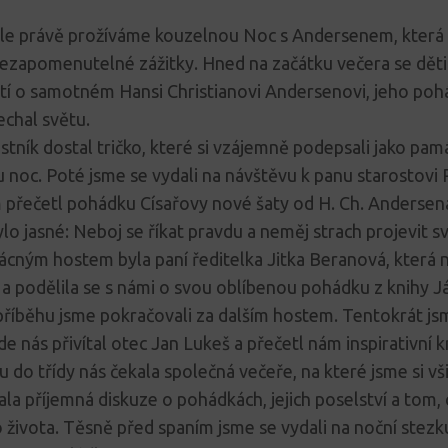
ole právě prožíváme kouzelnou Noc s Andersenem, která
nezapomenutelné zážitky. Hned na začátku večera se dě
tí o samotném Hansi Christianovi Andersenovi, jeho poh
echal světu.
stník dostal tričko, které si vzájemně podepsali jako pam
 noc. Poté jsme se vydali na návštěvu k panu starostovi 
 přečetl pohádku Císařovy nové šaty od H. Ch. Andersena
lo jasné: Neboj se říkat pravdu a neměj strach projevit sv
ácným hostem byla paní ředitelka Jitka Beranová, která ná
a podělila se s námi o svou oblíbenou pohádku z knihy J
říběhu jsme pokračovali za dalším hostem. Tentokrát jsm
de nás přivítal otec Jan Lukeš a přečetl nám inspirativní k
 do třídy nás čekala společná večeře, na které jsme si vš
la příjemná diskuze o pohádkách, jejich poselství a tom,
 života. Těsně před spaním jsme se vydali na noční stez