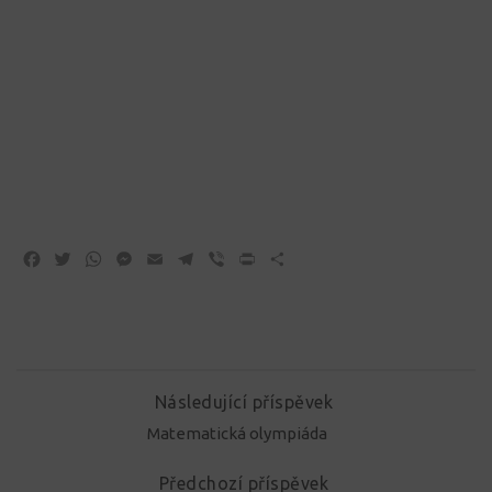
Facebook
Twitter
WhatsApp
Messenger
Email
Telegram
Viber
Print
Share
Následující příspěvek
Matematická olympiáda
Předchozí příspěvek