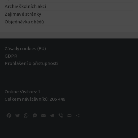
Archiv školních akcí
Zajímavé stránky
Objednávka obědů
Zásady cookies (EU)
GDPR
Prohlášení o přístupnosti
Online Visitors:
1
Celkem návštěvníků:
206 446
Facebook
Twitter
WhatsApp
Messenger
Email
Telegram
Viber
Print
Share