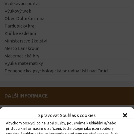
Vzdělávací portál
Výukový web
Obec Dolní Čermná
Pardubický kraj
Klíč ke vzdělání
Ministerstvo školství
Město Lanškroun
Matematické hry
Výuka matematiky
Pedagogicko-psychologická poradna Ústí nad Orlicí
DALŠÍ INFORMACE
DŮLEŽITÉ
Spravovat Souhlas s cookies
Abychom poskytli co nejlepší služby, používáme k ukládání a/nebo
přístupu k informacím o zařízení, technologie jako jsou soubory
cookies. Souhlas s těmito technologiemi nám umožní zpracovávat