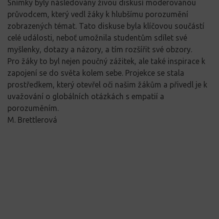
Snímky byly následovány živou diskusí moderovanou
průvodcem, který vedl žáky k hlubšímu porozumění
zobrazených témat. Tato diskuse byla klíčovou součástí
celé události, neboť umožnila studentům sdílet své
myšlenky, dotazy a názory, a tím rozšířit své obzory.
Pro žáky to byl nejen poučný zážitek, ale také inspirace k
zapojení se do světa kolem sebe. Projekce se stala
prostředkem, který otevřel oči našim žákům a přivedl je k
uvažování o globálních otázkách s empatií a
porozuměním.
M. Brettlerová