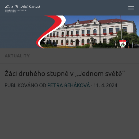
Skip to content
AKTUALITY
Žáci druhého stupně v „Jednom světě“
PUBLIKOVÁNO OD
PETRA ŘEHÁKOVÁ
·
11. 4. 2024