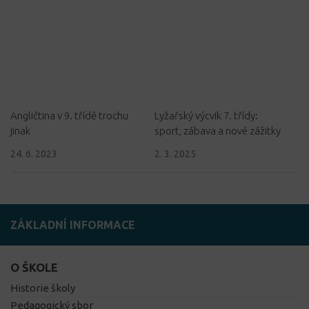
Angličtina v 9. třídě trochu
Lyžařský výcvik 7. třídy:
jinak
sport, zábava a nové zážitky
24. 6. 2023
2. 3. 2025
ZÁKLADNÍ INFORMACE
O ŠKOLE
Historie školy
Pedagogický sbor