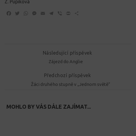
Z. Pupíková
Facebook
Twitter
WhatsApp
Messenger
Email
Telegram
Viber
Print
Share
Následující příspěvek
Zájezd do Anglie
Předchozí příspěvek
Žáci druhého stupně v „Jednom světě“
MOHLO BY VÁS DÁLE ZAJÍMAT...