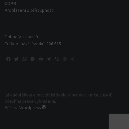
GDPR
Prohlášení o přístupnosti
Online Visitors:
0
Celkem návštěvníků:
206 515
Facebook
Twitter
WhatsApp
Messenger
Email
Telegram
Viber
Print
Share
Základní škola a mateřská škola Vincence Junka 2024 ©
Všechna práva vyhrazena.
Běží na
Wordpress