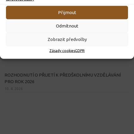
Přijmout
Odmítnout
Zobrazit předvolby
Zásady cookies
GDPR
ROZHODNUTÍ O PŘIJETÍ K PŘEDŠKOLNÍMU VZDĚLÁVÁNÍ
PRO ROK 2026
10. 4. 2026