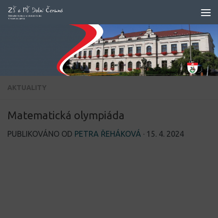
Skip to content
AKTUALITY
Matematická olympiáda
PUBLIKOVÁNO OD
PETRA ŘEHÁKOVÁ
·
15. 4. 2024