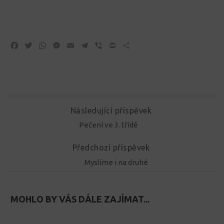
Facebook
Twitter
WhatsApp
Messenger
Email
Telegram
Viber
Print
Share
Následující příspěvek
Pečení ve 3. třídě
Předchozí příspěvek
Myslíme i na druhé
MOHLO BY VÁS DÁLE ZAJÍMAT...