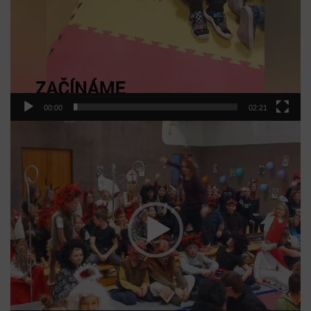
00:00
02:21
Video
přehrávač