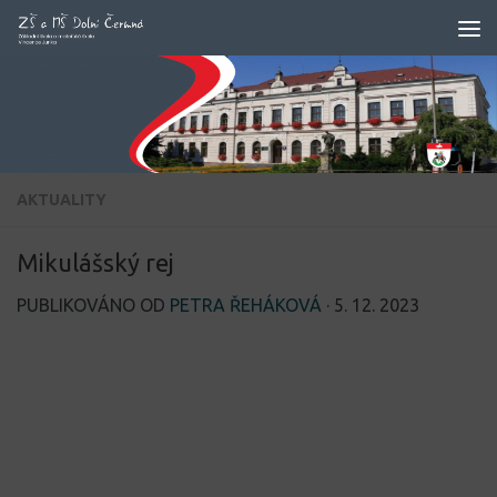
Skip to content
AKTUALITY
Mikulášský rej
PUBLIKOVÁNO OD
PETRA ŘEHÁKOVÁ
·
5. 12. 2023