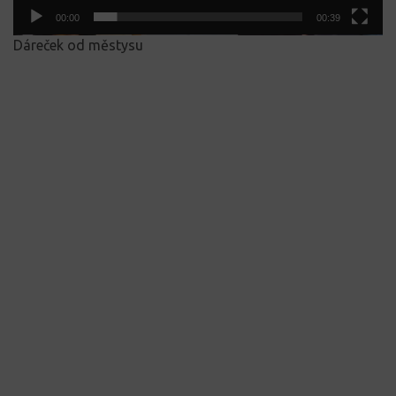
00:00
00:39
Dáreček od městysu