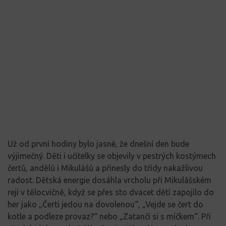
Už od první hodiny bylo jasné, že dnešní den bude
výjimečný. Děti i učitelky se objevily v pestrých kostýmech
čertů, andělů i Mikulášů a přinesly do třídy nakažlivou
radost. Dětská energie dosáhla vrcholu při Mikulášském
reji v tělocvičně, když se přes sto dvacet dětí zapojilo do
her jako „Čerti jedou na dovolenou“, „Vejde se čert do
kotle a podleze provaz?“ nebo „Zatanči si s míčkem“. Při