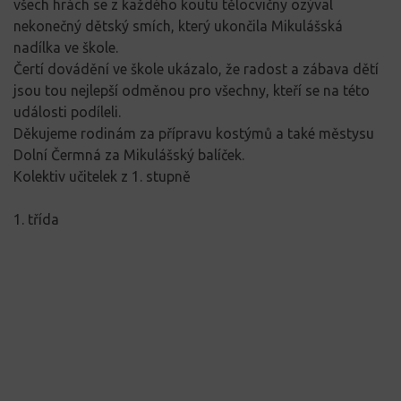
všech hrách se z každého koutu tělocvičny ozýval
nekonečný dětský smích, který ukončila Mikulášská
nadílka ve škole.
Čertí dovádění ve škole ukázalo, že radost a zábava dětí
jsou tou nejlepší odměnou pro všechny, kteří se na této
události podíleli.
Děkujeme rodinám za přípravu kostýmů a také městysu
Dolní Čermná za Mikulášský balíček.
Kolektiv učitelek z 1. stupně
1. třída