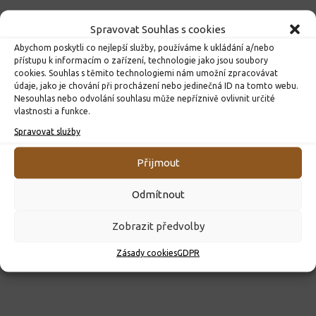
Spravovat Souhlas s cookies
Abychom poskytli co nejlepší služby, používáme k ukládání a/nebo
přístupu k informacím o zařízení, technologie jako jsou soubory
cookies. Souhlas s těmito technologiemi nám umožní zpracovávat
údaje, jako je chování při procházení nebo jedinečná ID na tomto webu.
Nesouhlas nebo odvolání souhlasu může nepříznivě ovlivnit určité
vlastnosti a funkce.
ROZHODNUTÍ O PŘIJETÍ K PŘEDŠKOLNÍMU VZDĚLÁVÁNÍ
Spravovat služby
PRO ROK 2026
10. 4. 2026
Přijmout
Odmítnout
Zobrazit předvolby
Zásady cookies
GDPR