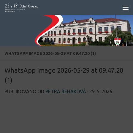
Skip to content
WHATSAPP IMAGE 2026-05-29 AT 09.47.20 (1)
WhatsApp Image 2026-05-29 at 09.47.20
(1)
PUBLIKOVÁNO OD
PETRA ŘEHÁKOVÁ
·
29. 5. 2026