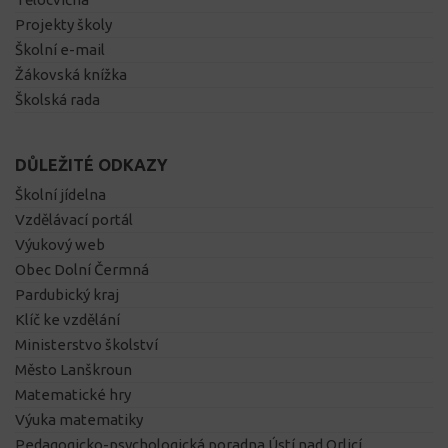
Projekty školy
Školní e-mail
Žákovská knížka
Školská rada
DŮLEŽITÉ ODKAZY
Školní jídelna
Vzdělávací portál
Výukový web
Obec Dolní Čermná
Pardubický kraj
Klíč ke vzdělání
Ministerstvo školství
Město Lanškroun
Matematické hry
Výuka matematiky
Pedagogicko-psychologická poradna Ústí nad Orlicí