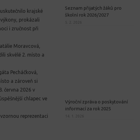
Seznam přijatých žáků pro
uskutečnilo krajské
školní rok 2026/2027
 výkony, prokázali
5. 2. 2026
oci i zručnost při
Natálie Moravcová,
li skvělé 2. místo a
gáta Pecháčková,
ísto a zároveň si
18. června 2026 v
spěšnější chlapec ve
Výroční zpráva o poskytování
informací za rok 2025
vzornou reprezentaci
14. 1. 2026