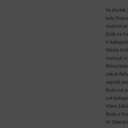
Ve čtvrtek
kolo Dopra
znalosti p
jízdě na ko
V kategori
Nikola Hrd
zaslouží s
Mimořádnéh
Jakub Řehá
zajistili p
Rožnově po
své kategor
Všem žáků
školy a fi
M. Sklenář