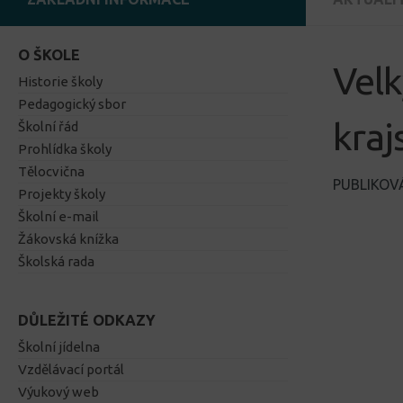
O ŠKOLE
Velk
Historie školy
Pedagogický sbor
kra
Školní řád
Prohlídka školy
Tělocvična
PUBLIKO
Projekty školy
Školní e-mail
Žákovská knížka
Školská rada
DŮLEŽITÉ ODKAZY
Školní jídelna
Vzdělávací portál
Výukový web