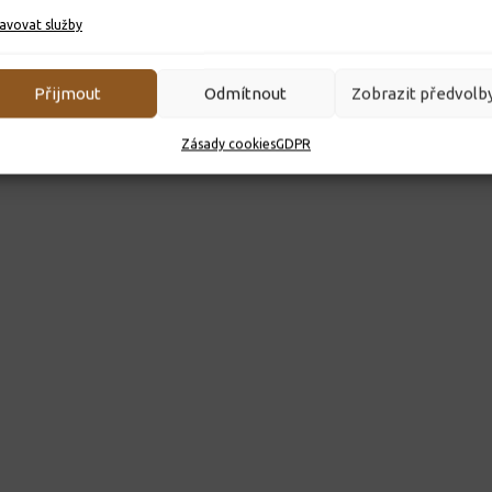
avovat služby
Přijmout
Odmítnout
Zobrazit předvolb
Zásady cookies
GDPR