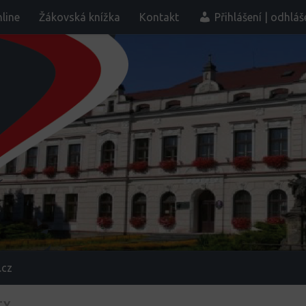
line
Žákovská knížka
Kontakt
Přihlášení | odhláš
.cz
TY