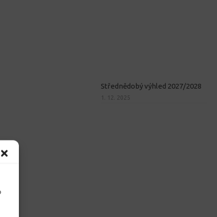
Střednědobý výhled 2027/2028
1. 12. 2025
o