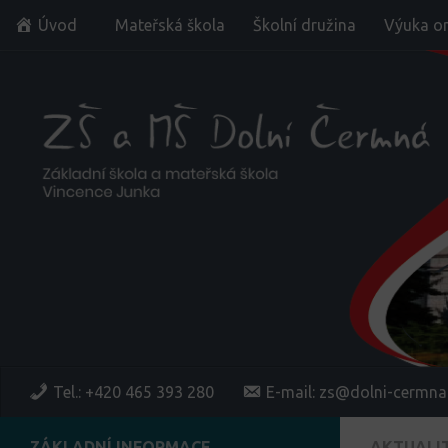
Úvod
Mateřská škola
Školní družina
Výuka on
Skip to content
Tel.: +420 465 393 280
E-mail: zs@dolni-cermna
ZÁKLADNÍ INFORMACE
AKTUALI