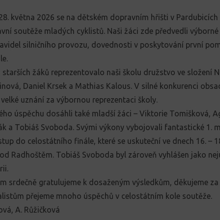
 28. května 2026 se na dětském dopravním hřišti v Pardubicích 
vní soutěže mladých cyklistů. Naši žáci zde předvedli výborné
ravidel silničního provozu, dovednosti v poskytování první pom
le.
i starších žáků reprezentovalo naši školu družstvo ve složení 
inová, Daniel Krsek a Mathias Kalous. V silné konkurenci obsadi
i velké uznání za výbornou reprezentaci školy.
o úspěchu dosáhli také mladší žáci – Viktorie Tomišková, A
k a Tobiáš Svoboda. Svými výkony vybojovali fantastické 1. m
ostup do celostátního finále, které se uskuteční ve dnech 16. – 
d Radhoštěm. Tobiáš Svoboda byl zároveň vyhlášen jako nejú
ii.
m srdečně gratulujeme k dosaženým výsledkům, děkujeme za 
nalistům přejeme mnoho úspěchů v celostátním kole soutěže.
ová, A. Růžičková