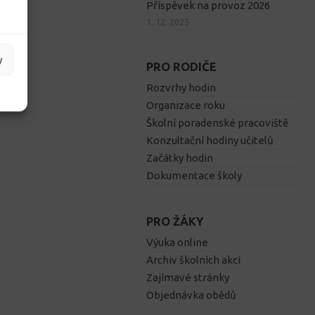
Příspěvek na provoz 2026
1. 12. 2025
y
PRO RODIČE
Rozvrhy hodin
Organizace roku
Školní poradenské pracoviště
Konzultační hodiny učitelů
Začátky hodin
Dokumentace školy
PRO ŽÁKY
Výuka online
Archiv školních akcí
Zajímavé stránky
Objednávka obědů