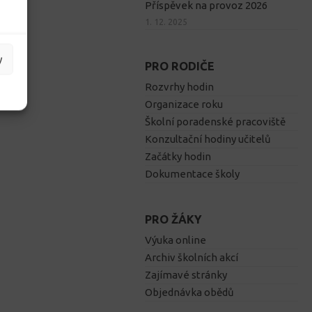
Příspěvek na provoz 2026
1. 12. 2025
y
PRO RODIČE
Rozvrhy hodin
Organizace roku
Školní poradenské pracoviště
Konzultační hodiny učitelů
Začátky hodin
Dokumentace školy
PRO ŽÁKY
Výuka online
Archiv školních akcí
Zajímavé stránky
Objednávka obědů