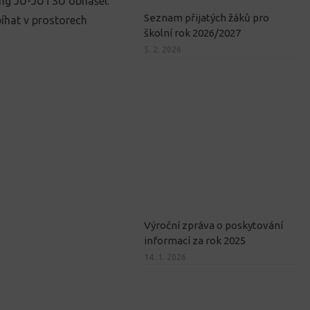
ning JU-JUTSU obnášel.
Seznam přijatých žáků pro
íhat v prostorech
školní rok 2026/2027
5. 2. 2026
Výroční zpráva o poskytování
informací za rok 2025
14. 1. 2026