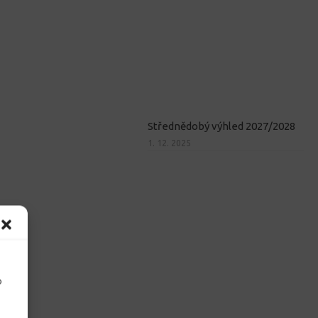
Střednědobý výhled 2027/2028
1. 12. 2025
o