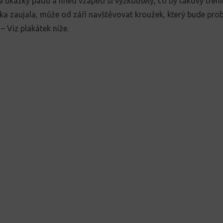
a ukázky pádů a hned vzápětí si vyzkoušely, co by takový tré
a zaujala, může od září navštěvovat kroužek, který bude prob
 – Viz plakátek níže.