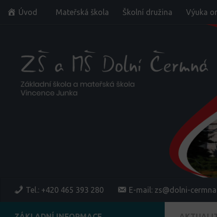
Úvod
Mateřská škola
Školní družina
Výuka on
Skip to content
Tel.: +420 465 393 280
E-mail: zs@dolni-cermna
ZÁKLADNÍ INFORMACE
AKTUALI