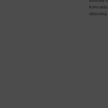
podívaly n
Koho ukázk
tělocvičny.