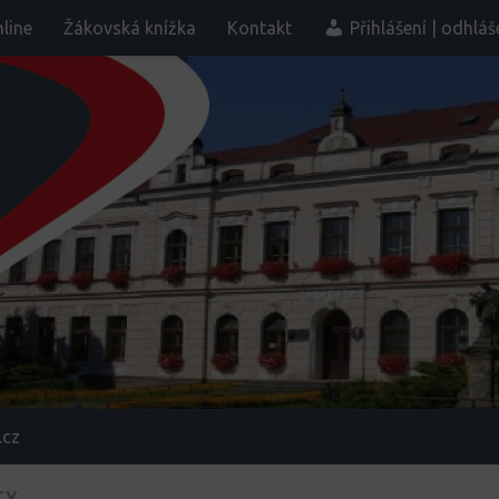
line
Žákovská knížka
Kontakt
Přihlášení | odhláš
.cz
TY