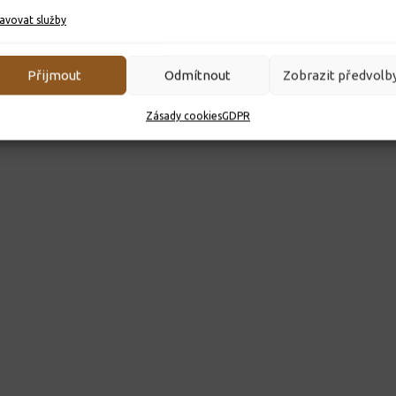
avovat služby
Přijmout
Odmítnout
Zobrazit předvolb
Zásady cookies
GDPR