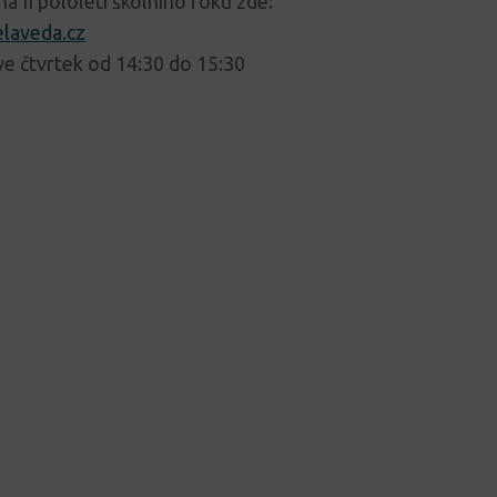
na II pololetí školního roku zde:
laveda.cz
ve čtvrtek od 14:30 do 15:30