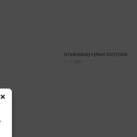
Střednědobý výhled 2027/2028
1. 12. 2025
o