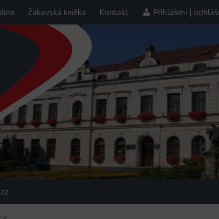
line
Žákovská knížka
Kontakt
Přihlášení | odhláš
.cz
TY