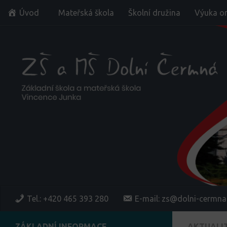
Úvod
Mateřská škola
Školní družina
Výuka on
Skip to content
Tel.: +420 465 393 280
E-mail: zs@dolni-cermna
ZÁKLADNÍ INFORMACE
AKTUALI