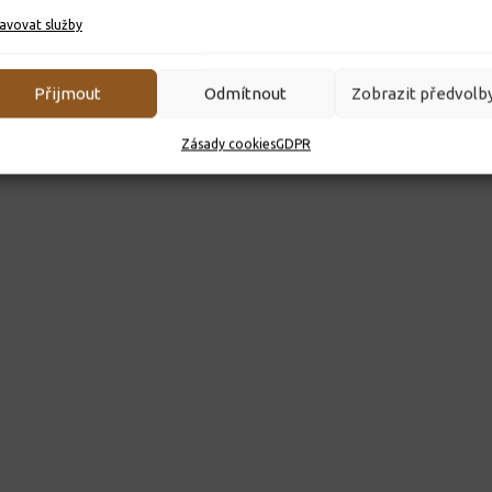
avovat služby
Přijmout
Odmítnout
Zobrazit předvolb
Zásady cookies
GDPR