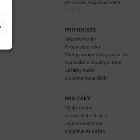
Příspěvek na provoz 2026
1. 12. 2025
y
PRO RODIČE
Rozvrhy hodin
Organizace roku
Školní poradenské pracoviště
Konzultační hodiny učitelů
Začátky hodin
Dokumentace školy
PRO ŽÁKY
Výuka online
Archiv školních akcí
Zajímavé stránky
Objednávka obědů