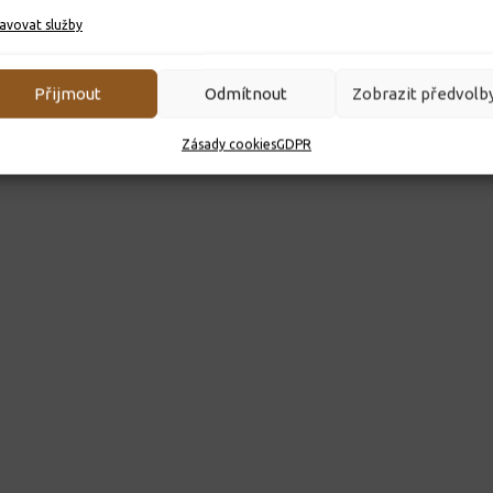
avovat služby
Přijmout
Odmítnout
Zobrazit předvolb
Zásady cookies
GDPR