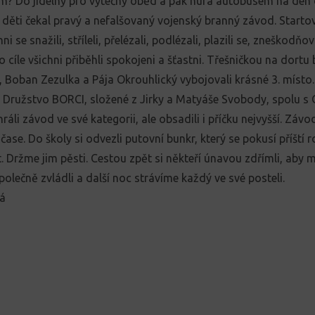
am? Do jídelny pro výtečný oběd a pak hurá autobusem na den 
ěti čekal pravý a nefalšovaný vojenský branný závod. Starto
hni se snažili, stříleli, přelézali, podlézali, plazili se, zneškodň
 cíle všichni přiběhli spokojeni a šťastni. Třešničkou na dortu 
 Boban Zezulka a Pája Okrouhlický vybojovali krásné 3. místo. 
. Družstvo BORCI, složené z Jirky a Matyáše Svobody, spolu 
ráli závod ve své kategorii, ale obsadili i příčku nejvyšší. Záv
čase. Do školy si odvezli putovní bunkr, který se pokusí příští r
 Držme jim pěsti. Cestou zpět si někteří únavou zdřímli, aby mě
polečně zvládli a další noc strávíme každý ve své posteli.
vá