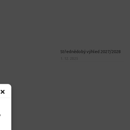
Střednědobý výhled 2027/2028
1. 12. 2025
o