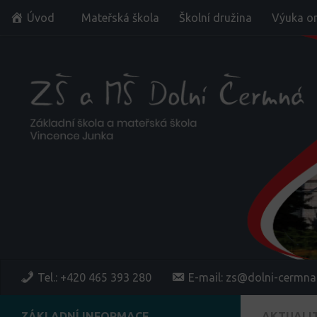
Úvod
Mateřská škola
Školní družina
Výuka on
Skip to content
Tel.: +420 465 393 280
E-mail: zs@dolni-cermna
ZÁKLADNÍ INFORMACE
AKTUALI