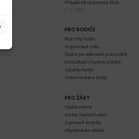
Příspěvek na provoz 2026
1. 12. 2025
y
PRO RODIČE
Rozvrhy hodin
Organizace roku
Školní poradenské pracoviště
Konzultační hodiny učitelů
Začátky hodin
Dokumentace školy
PRO ŽÁKY
Výuka online
Archiv školních akcí
Zajímavé stránky
Objednávka obědů