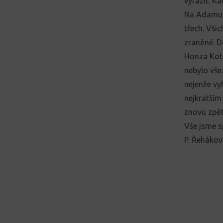
vyrazit. K
Na Adamu d
třech. Všic
zraněné. Do
Honza Kot,
nebylo vše
nejenže vyh
nejkratším 
znovu zpět.
Vše jsme s
P. Řeháko