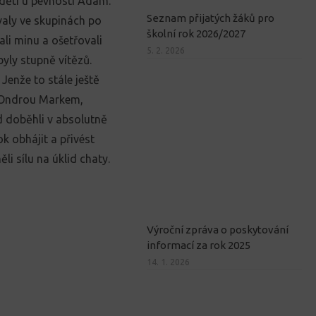
dětí u pevnosti Adam.
Seznam přijatých žáků pro
valy ve skupinách po
školní rok 2026/2027
ovali minu a ošetřovali
5. 2. 2026
byly stupně vítězů.
Jenže to stále ještě
s Ondrou Markem,
od doběhli v absolutně
ok obhájit a přivést
li sílu na úklid chaty.
Výroční zpráva o poskytování
informací za rok 2025
14. 1. 2026