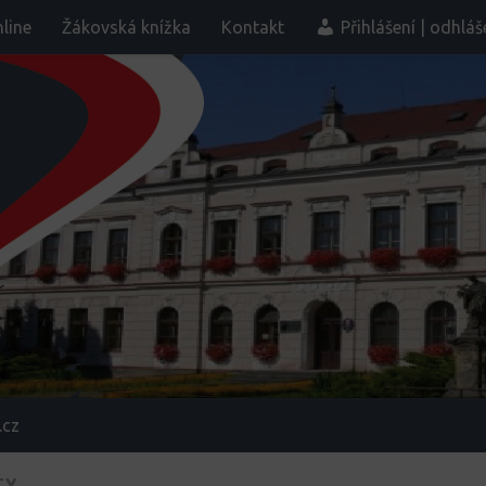
line
Žákovská knížka
Kontakt
Přihlášení | odhláš
.cz
TY