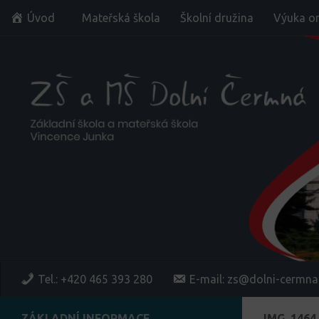
Úvod
Mateřská škola
Školní družina
Výuka on
Skip to content
Tel.: +420 465 393 280
E-mail: zs@dolni-cermna
ZÁKLADNÍ INFORMACE
IMG_1464