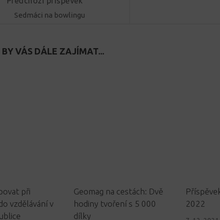
Předchozí příspěvek
Sedmáci na bowlingu
BY VÁS DÁLE ZAJÍMAT...
ovat při
Geomag na cestách: Dvě
Příspěve
do vzdělávání v
hodiny tvoření s 5 000
2022
ublice
dílky