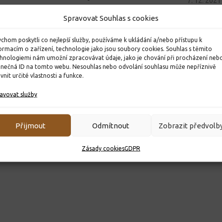
7. 12. 2021
28. 11. 2025
Spravovat Souhlas s cookies
chom poskytli co nejlepší služby, používáme k ukládání a/nebo přístupu k
ormacím o zařízení, technologie jako jsou soubory cookies. Souhlas s těmito
hnologiemi nám umožní zpracovávat údaje, jako je chování při procházení neb
inečná ID na tomto webu. Nesouhlas nebo odvolání souhlasu může nepříznivě
ivnit určité vlastnosti a funkce.
avovat služby
Přijmout
Odmítnout
Zobrazit předvolb
Zásady cookies
GDPR