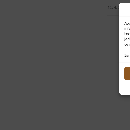
12. 4. 2022
Aby
inf
tec
jed
ovl
Spr