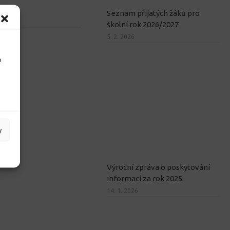
Seznam přijatých žáků pro
školní rok 2026/2027
5. 2. 2026
o
y
Výroční zpráva o poskytování
informací za rok 2025
14. 1. 2026