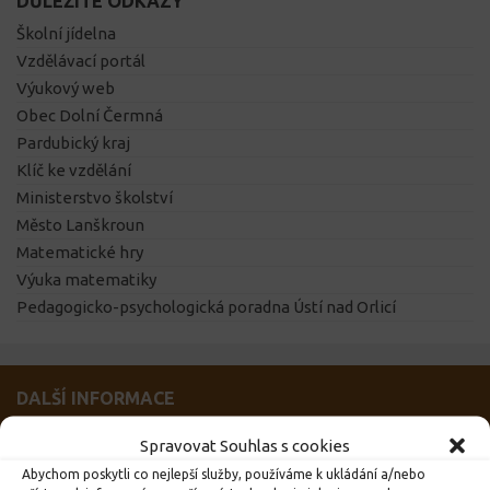
DŮLEŽITÉ ODKAZY
Školní jídelna
Vzdělávací portál
Výukový web
Obec Dolní Čermná
Pardubický kraj
Klíč ke vzdělání
Ministerstvo školství
Město Lanškroun
Matematické hry
Výuka matematiky
Pedagogicko-psychologická poradna Ústí nad Orlicí
DALŠÍ INFORMACE
Spravovat Souhlas s cookies
DŮLEŽITÉ
Abychom poskytli co nejlepší služby, používáme k ukládání a/nebo