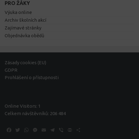
PRO ŽÁKY
Výuka online
Archiv školních akcí
Zajímavé stránky
Objednávka obědů
Zásady cookies (EU)
GDPR
Prohlášení o přístupnosti
Online Visitors:
1
Celkem návštěvníků:
206 484
Facebook
Twitter
WhatsApp
Messenger
Email
Telegram
Viber
Print
Share