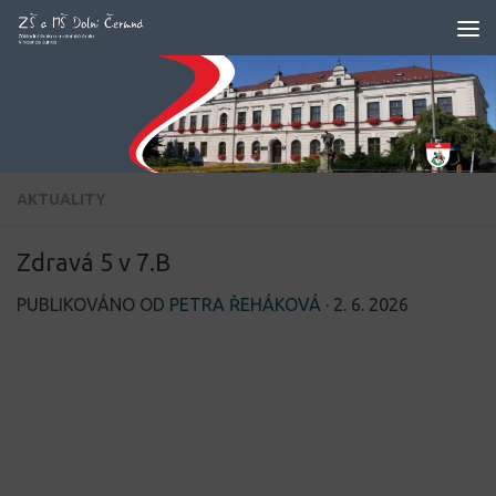
Skip to content
AKTUALITY
Zdravá 5 v 7.B
PUBLIKOVÁNO OD
PETRA ŘEHÁKOVÁ
·
2. 6. 2026