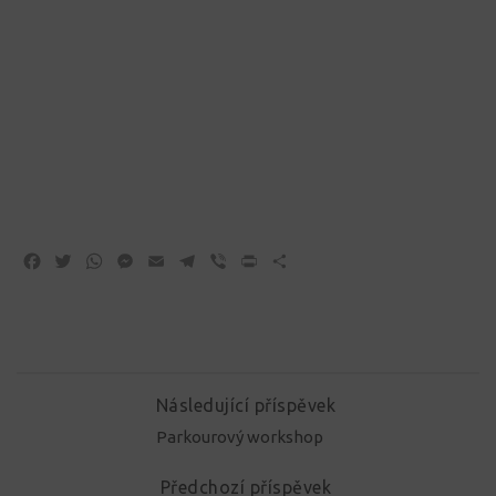
Facebook
Twitter
WhatsApp
Messenger
Email
Telegram
Viber
Print
Share
Následující příspěvek
Parkourový workshop
Předchozí příspěvek