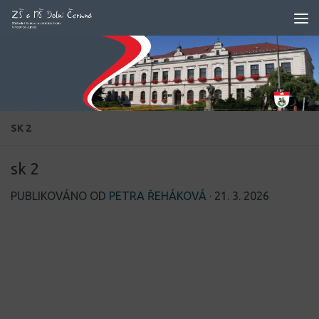
Skip to content
SK 2
sk 2
PUBLIKOVÁNO OD
PETRA ŘEHÁKOVÁ
·
21. 3. 2026