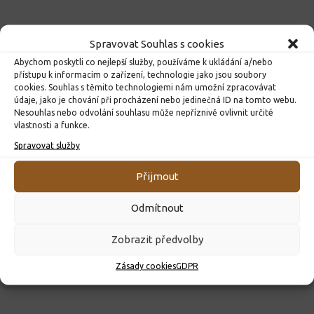
Spravovat Souhlas s cookies
Abychom poskytli co nejlepší služby, používáme k ukládání a/nebo
přístupu k informacím o zařízení, technologie jako jsou soubory
cookies. Souhlas s těmito technologiemi nám umožní zpracovávat
údaje, jako je chování při procházení nebo jedinečná ID na tomto webu.
Nesouhlas nebo odvolání souhlasu může nepříznivě ovlivnit určité
vlastnosti a funkce.
Spravovat služby
ROZHODNUTÍ O PŘIJETÍ K PŘEDŠKOLNÍMU VZDĚLÁVÁNÍ
PRO ROK 2026
Přijmout
10. 4. 2026
Odmítnout
Zobrazit předvolby
Zásady cookies
GDPR