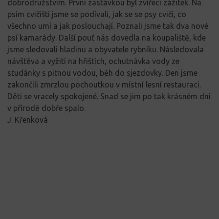
dobrodružstvím. První zastávkou byl zvířecí zážitek. Na
psím cvičišti jsme se podívali, jak se se psy cvičí, co
všechno umí a jak poslouchají. Poznali jsme tak dva nové
psí kamarády. Další pouť nás dovedla na koupaliště, kde
jsme sledovali hladinu a obyvatele rybníku. Následovala
návštěva a vyžití na hřištích, ochutnávka vody ze
studánky s pitnou vodou, běh do sjezdovky. Den jsme
zakončili zmrzlou pochoutkou v místní lesní restauraci.
Děti se vracely spokojené. Snad se jim po tak krásném dni
v přírodě dobře spalo.
J. Křenková