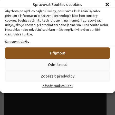
Spravovat Souhlas s cookies
00:00
00:47
Abychom poskytli co nejlepší služby, používáme k ukládání a/nebo
Video
přístupu k informacím o zařízení, technologie jako jsou soubory
cookies. Souhlas s těmito technologiemi nám umožní zpracovávat
přehrávač
údaje, jako je chování při procházení nebo jedinečná ID na tomto webu.
Nesouhlas nebo odvolání souhlasu může nepříznivě ovlivnit určité
vlastnosti a funkce.
Spravovat služby
Přijmout
Odmítnout
Zobrazit předvolby
Zásady cookies
GDPR
00:00
00:46
Video
přehrávač