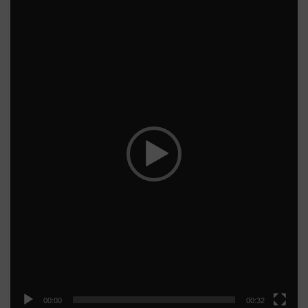
Video
přehrávač
00:00
00:32