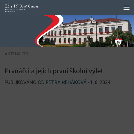
Skip to content
AKTUALITY
Prvňáčci a jejich první školní výlet
PUBLIKOVÁNO OD
PETRA ŘEHÁKOVÁ
·
1. 6. 2024