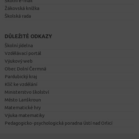
Školní e-mail
Žákovská knížka
Školská rada
DŮLEŽITÉ ODKAZY
Školní jídelna
Vzdělávací portál
Výukový web
Obec Dolní Čermná
Pardubický kraj
Klíč ke vzdělání
Ministerstvo školství
Město Lanškroun
Matematické hry
Výuka matematiky
Pedagogicko-psychologická poradna Ústí nad Orlicí