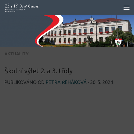
Skip to content
AKTUALITY
Školní výlet 2. a 3. třídy
PUBLIKOVÁNO OD
PETRA ŘEHÁKOVÁ
·
30. 5. 2024