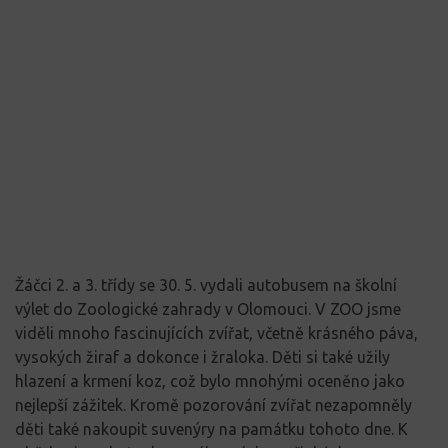
Žáčci 2. a 3. třídy se 30. 5. vydali autobusem na školní
výlet do Zoologické zahrady v Olomouci. V ZOO jsme
viděli mnoho fascinujících zvířat, včetně krásného páva,
vysokých žiraf a dokonce i žraloka. Děti si také užily
hlazení a krmení koz, což bylo mnohými oceněno jako
nejlepší zážitek. Kromě pozorování zvířat nezapomněly
děti také nakoupit suvenýry na památku tohoto dne. K