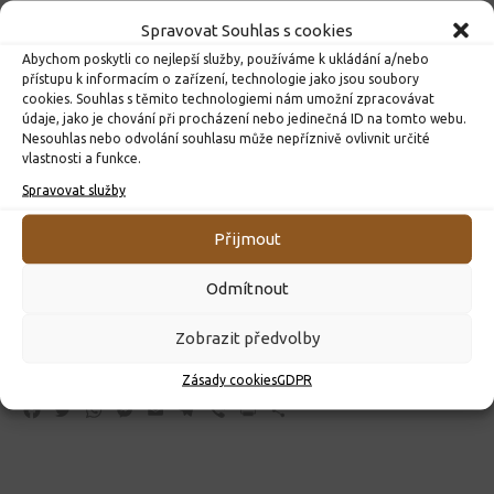
Spravovat Souhlas s cookies
Abychom poskytli co nejlepší služby, používáme k ukládání a/nebo
přístupu k informacím o zařízení, technologie jako jsou soubory
cookies. Souhlas s těmito technologiemi nám umožní zpracovávat
údaje, jako je chování při procházení nebo jedinečná ID na tomto webu.
Nesouhlas nebo odvolání souhlasu může nepříznivě ovlivnit určité
vlastnosti a funkce.
Spravovat služby
Přijmout
Odmítnout
Zobrazit předvolby
Zásady cookies
GDPR
Facebook
Twitter
WhatsApp
Messenger
Email
Telegram
Viber
Print
Share