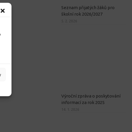
Seznam přijatých žáků pro
školní rok 2026/2027
5. 2. 2026
o
y
Výroční zpráva o poskytování
informací za rok 2025
14. 1. 2026