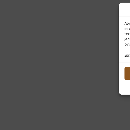
Aby
inf
tec
jed
ovl
Spr