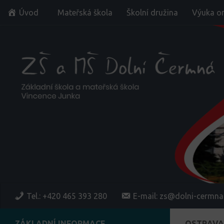
Úvod
Mateřská škola
Školní družina
Výuka on
Skip to content
Tel.: +420 465 393 280
E-mail: zs@dolni-cermna
ZÁKLADNÍ INFORMACE
OSTRAVA