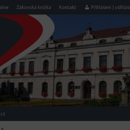
line
Žákovská knížka
Kontakt
Přihlášení | odhláš
.cz
 F