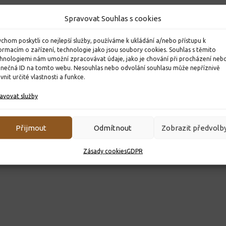
Spravovat Souhlas s cookies
chom poskytli co nejlepší služby, používáme k ukládání a/nebo přístupu k
ormacím o zařízení, technologie jako jsou soubory cookies. Souhlas s těmito
hnologiemi nám umožní zpracovávat údaje, jako je chování při procházení neb
inečná ID na tomto webu. Nesouhlas nebo odvolání souhlasu může nepříznivě
ivnit určité vlastnosti a funkce.
avovat služby
Přijmout
Odmítnout
Zobrazit předvolb
Zásady cookies
GDPR