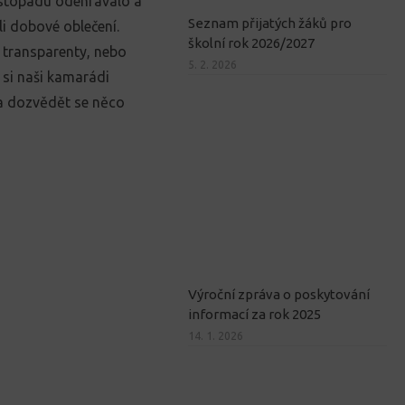
listopadu odehrávalo a
Seznam přijatých žáků pro
i dobové oblečení.
školní rok 2026/2027
s transparenty, nebo
5. 2. 2026
 si naši kamarádi
 a dozvědět se něco
Výroční zpráva o poskytování
informací za rok 2025
14. 1. 2026