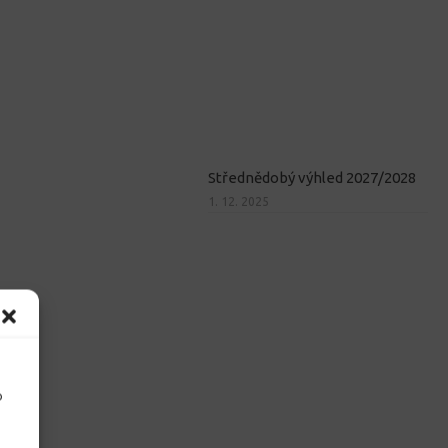
Střednědobý výhled 2027/2028
1. 12. 2025
o