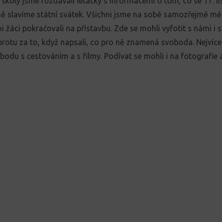
školy jsme rozdávali letáčky s informacemi o tom, co se 17. 
ně slavíme státní svátek. Všichni jsme na sobě samozřejmě měl
i žáci pokračovali na přístavbu. Zde se mohli vyfotit s námi i 
rotu za to, když napsali, co pro ně znamená svoboda. Nejvíce
obodu s cestováním a s filmy. Podívat se mohli i na fotografie