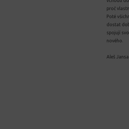
vchodu do 
proč vlast
Poté všichn
dostat dob
spojují sv
nového.
Aleš Jansa