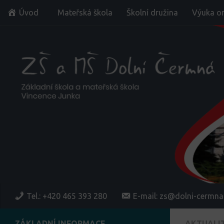
Úvod
Mateřská škola
Školní družina
Výuka on
Skip to content
Tel.: +420 465 393 280
E-mail: zs@dolni-cermna
ZÁKLADNÍ INFORMACE
AKTUALI