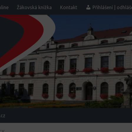
line
Žákovská knížka
Kontakt
Přihlášení | odhláš
.cz
TY