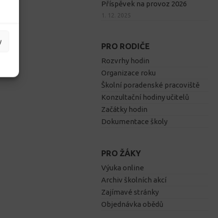
Příspěvek na provoz 2026
1. 12. 2025
y
PRO RODIČE
Rozvrhy hodin
Organizace roku
Školní poradenské pracoviště
Konzultační hodiny učitelů
Začátky hodin
Dokumentace školy
PRO ŽÁKY
Výuka online
Archiv školních akcí
Zajímavé stránky
Objednávka obědů