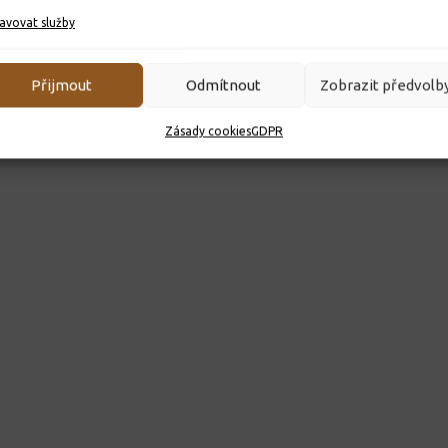
avovat služby
Přijmout
Odmítnout
Zobrazit předvolb
Zásady cookies
GDPR