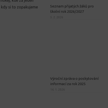
a hokej, kde za jeden
Seznam přijatých žáků pro
, kdy si to zopakujeme
školní rok 2026/2027
5. 2. 2026
Výroční zpráva o poskytování
informací za rok 2025
14. 1. 2026