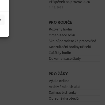
Příspěvek na provoz 2026
1. 12. 2025
y
PRO RODIČE
Rozvrhy hodin
Organizace roku
Školní poradenské pracoviště
Konzultační hodiny učitelů
Začátky hodin
Dokumentace školy
PRO ŽÁKY
Výuka online
Archiv školních akcí
Zajímavé stránky
Objednávka obědů