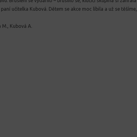
bavu. Bruslení se vydařilo – bruslilo se, klučičí skupina si zahrál
i paní učitelka Kubová. Dětem se akce moc líbila a už se těšíme
á M., Kubová A.