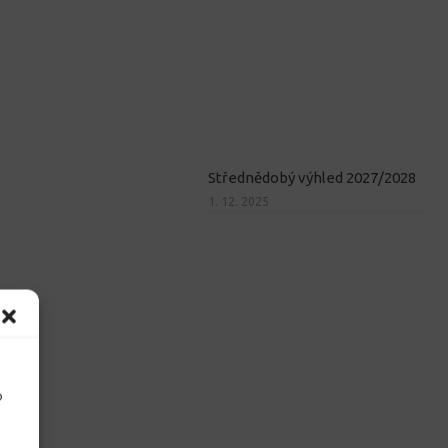
Střednědobý výhled 2027/2028
1. 12. 2025
o