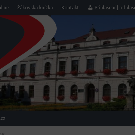
line
Žákovská knížka
Kontakt
Přihlášení | odhláš
.cz
TY