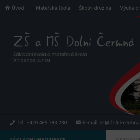
Úvod
Mateřská škola
Školní družina
Výuka on
Skip to content
Tel.: +420 465 393 280
E-mail: zs@dolni-cermna
ZÁKLADNÍ INFORMACE
AKTUALI