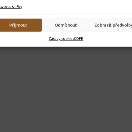
avovat služby
Přijmout
Odmítnout
Zobrazit předvolb
Zásady cookies
GDPR