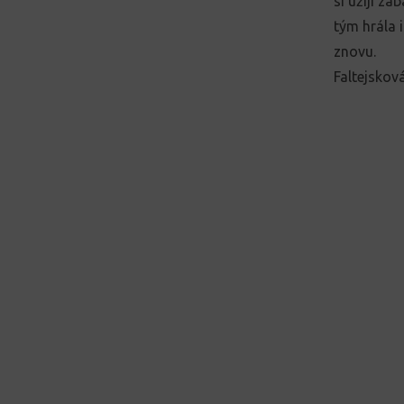
si užijí zá
tým hrála 
znovu.
Faltejskov