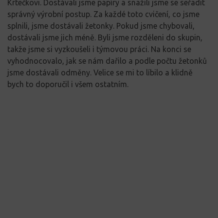
Krtečkovi. Dostávali jsme papíry a snažili jsme se seřadit
správný výrobní postup. Za každé toto cvičení, co jsme
splnili, jsme dostávali žetonky. Pokud jsme chybovali,
dostávali jsme jich méně. Byli jsme rozděleni do skupin,
takže jsme si vyzkoušeli i týmovou práci. Na konci se
vyhodnocovalo, jak se nám dařilo a podle počtu žetonků
jsme dostávali odměny. Velice se mi to líbilo a klidně
bych to doporučil i všem ostatním.