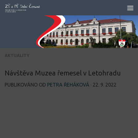
Skip to content
AKTUALITY
Návštěva Muzea řemesel v Letohradu
PUBLIKOVÁNO OD
PETRA ŘEHÁKOVÁ
·
22. 9. 2022