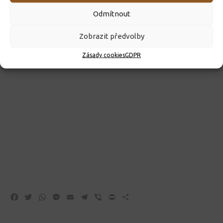
Odmítnout
Zobrazit předvolby
Zásady cookies
GDPR
Facebook
Twitter
WhatsApp
Messenger
Email
Telegram
Viber
Print
Share