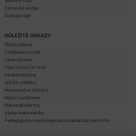
Školní e-mail
Žákovská knížka
Školská rada
DŮLEŽITÉ ODKAZY
Školní jídelna
Vzdělávací portál
Výukový web
Obec Dolní Čermná
Pardubický kraj
Klíč ke vzdělání
Ministerstvo školství
Město Lanškroun
Matematické hry
Výuka matematiky
Pedagogicko-psychologická poradna Ústí nad Orlicí