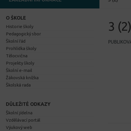
O ŠKOLE
3 (2
Historie školy
Pedagogický sbor
Školní řád
PUBLIKO
Prohlídka školy
Tělocvična
Projekty školy
Školní e-mail
Žákovská knížka
Školská rada
DŮLEŽITÉ ODKAZY
Školní jídelna
Vzdělávací portál
Výukový web