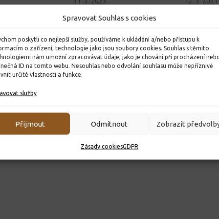
31. 3. 2023
12. 3. 2021
Spravovat Souhlas s cookies
chom poskytli co nejlepší služby, používáme k ukládání a/nebo přístupu k
ormacím o zařízení, technologie jako jsou soubory cookies. Souhlas s těmito
hnologiemi nám umožní zpracovávat údaje, jako je chování při procházení neb
inečná ID na tomto webu. Nesouhlas nebo odvolání souhlasu může nepříznivě
ivnit určité vlastnosti a funkce.
avovat služby
Přijmout
Odmítnout
Zobrazit předvolb
Zásady cookies
GDPR