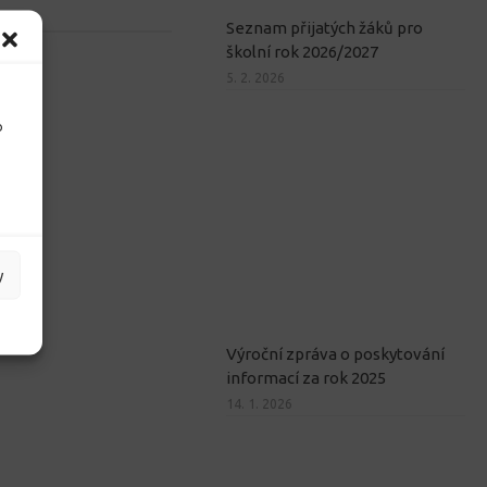
Seznam přijatých žáků pro
školní rok 2026/2027
5. 2. 2026
o
y
Výroční zpráva o poskytování
informací za rok 2025
14. 1. 2026