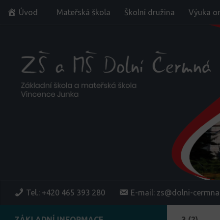
Úvod
Mateřská škola
Školní družina
Výuka on
Skip to content
Tel.: +420 465 393 280
E-mail: zs@dolni-cermna
ZÁKLADNÍ INFORMACE
3 (2)