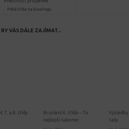
Předchozí příspěvek
Pátá třída na bowlingu
BY VÁS DÁLE ZAJÍMAT...
t 7. a 8. třídy
Bruslení 6. třída – To
Výsledky
nejlepší nakonec
rady