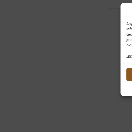
Aby
inf
tec
jed
ovl
Spr