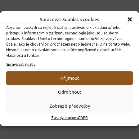
Spravovat Souhlas s cookies
Abychom poskytli co nejlepší služby, používáme k ukládání a/nebo
přístupu k informacím o zařízení, technologie jako jsou soubory
cookies. Souhlas s těmito technologiemi nám umožní zpracovávat
údaje, jako je chování při procházení nebo jedinečná ID na tomto webu.
Nesouhlas nebo odvolání souhlasu může nepříznivě ovlivnit určité
vlastnosti a funkce.
Spravovat služby
ROZHODNUTÍ O PŘIJETÍ K PŘEDŠKOLNÍMU VZDĚLÁVÁNÍ
PRO ROK 2026
Přijmout
10. 4. 2026
Odmítnout
Zobrazit předvolby
Zásady cookies
GDPR