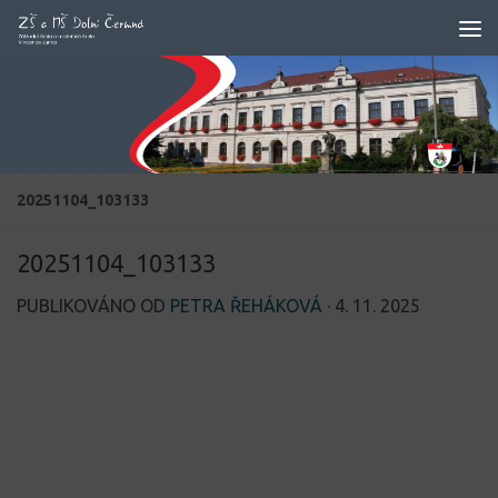
Skip to content
20251104_103133
20251104_103133
PUBLIKOVÁNO OD
PETRA ŘEHÁKOVÁ
·
4. 11. 2025