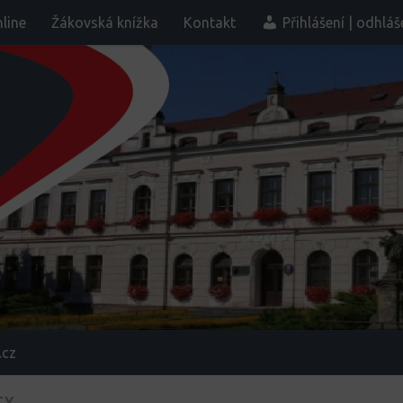
line
Žákovská knížka
Kontakt
Přihlášení | odhláš
.cz
TY