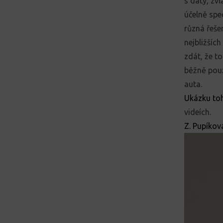
s daty, zv
účelně spec
různá řeše
nejbližších
zdát, že t
běžně použ
auta.
Ukázku toh
videích.
Z. Pupíkov
Video
přehrávač