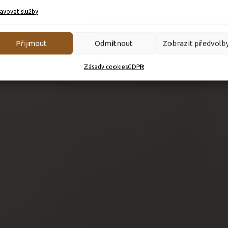
avovat služby
Přijmout
Odmítnout
Zobrazit předvolb
Zásady cookies
GDPR