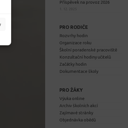
Příspěvek na provoz 2026
1. 12. 2025
y
PRO RODIČE
Rozvrhy hodin
Organizace roku
Školní poradenské pracoviště
Konzultační hodiny učitelů
Začátky hodin
Dokumentace školy
PRO ŽÁKY
Výuka online
Archiv školních akcí
Zajímavé stránky
Objednávka obědů