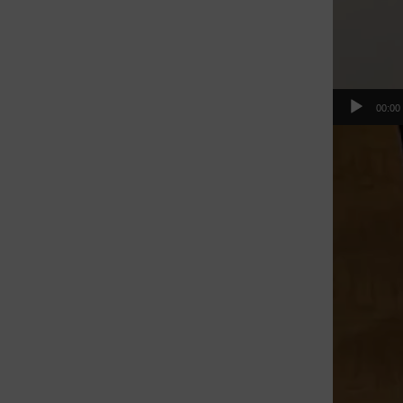
00:00
Video
přehrávač