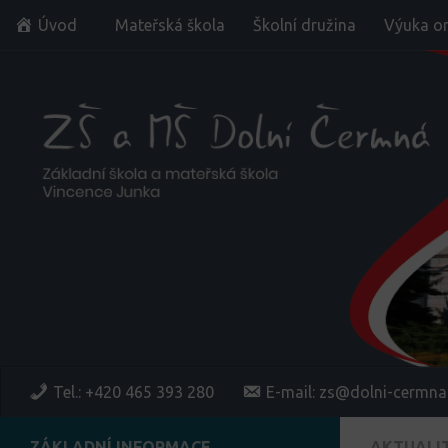
Úvod
Mateřská škola
Školní družina
Výuka on
Skip to content
Tel.: +420 465 393 280
E-mail: zs@dolni-cermna
ZÁKLADNÍ INFORMACE
AKTUALI