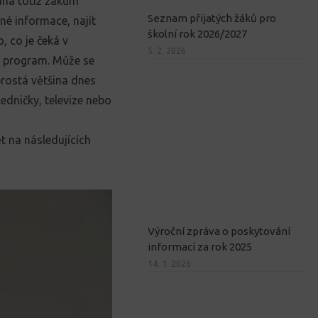
há totiž žákům
Seznam přijatých žáků pro
bné informace, najít
školní rok 2026/2027
o, co
je
čeká v
5. 2. 2026
ý program. Může se
prostá většina dnes
edničky, televize nebo
 na následujících 
Výroční zpráva o poskytování
informací za rok 2025
14. 1. 2026