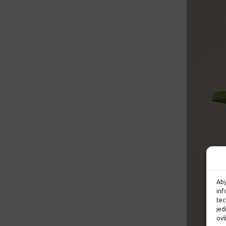
Aby
inf
tec
jed
ovl