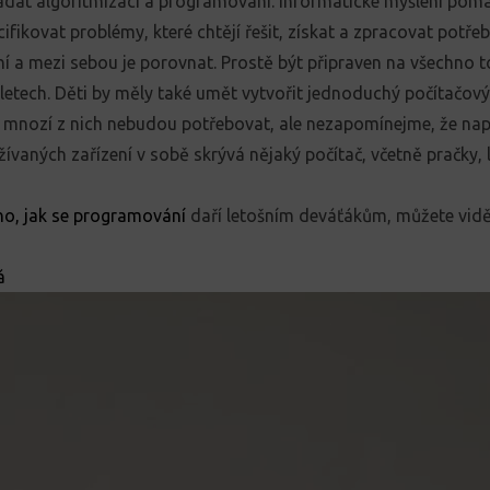
ládat algoritmizaci a programování
.
Informatické myšlení p
omá
ifikovat problémy, které chtějí řešit, získat a zpracovat potře
ní a mezi sebou je porovnat. Prostě být připraven na všechno t
 letech.
Děti by m
ěl
y
také umět vytvořit jednoduchý počítačov
o mnozí z nich nebudou potřebovat, ale nezapomínej
me
, že na
ívaných zařízení v sobě skrývá nějaký počítač, včetně pračky, l
o, jak se programování 
daří letošním deváťákům, můžete vidět
á