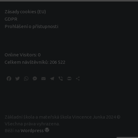
Zásady cookies (EU)
GDPR
Prohlášení o přístupnosti
Online Visitors:
0
Celkem návštěvníků:
206 522
Facebook
Twitter
WhatsApp
Messenger
Email
Telegram
Viber
Print
Share
Základní škola a mateřská škola Vincence Junka 2024 ©
Všechna práva vyhrazena.
Běží na
Wordpress