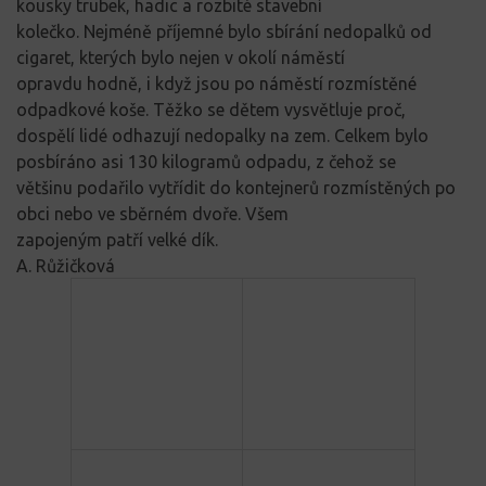
kousky trubek, ha
dic
a
ro
zbité
stavební
kolečko.
Nejméně příjemné bylo sbírání nedo
p
alků
od
cigaret, kterých bylo
nej
en
v
okolí
náměstí
opravdu hodně
, i
když js
ou po náměstí rozmístěné
odpadkové koše. Těžko se
dětem
vysvětluje
pr
o
č,
dospělí
lidé odhazují nedopalky na zem.
Ce
lkem bylo
posbírán
o asi 130 kilogramů odpadu
,
z
čehož
se
většinu podařilo vytřídit do kontej
nerů
r
ozmístěných po
obci nebo
ve s
běrném d
voře
.
Všem
zapojeným patří velké dík.
A. Růžičková