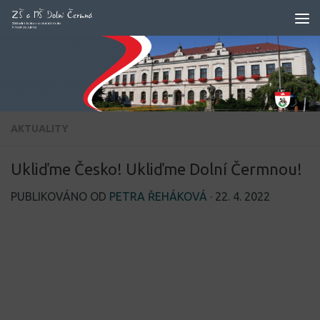
Skip to content
AKTUALITY
Ukliďme Česko! Ukliďme Dolní Čermnou!
PUBLIKOVÁNO OD
PETRA ŘEHÁKOVÁ
·
22. 4. 2022