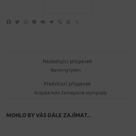
Facebook
Twitter
WhatsApp
Messenger
Email
Telegram
Viber
Print
Share
Následující příspěvek
Barevný týden
Předchozí příspěvek
Krajské kolo Zeměpisné olympiády
MOHLO BY VÁS DÁLE ZAJÍMAT...