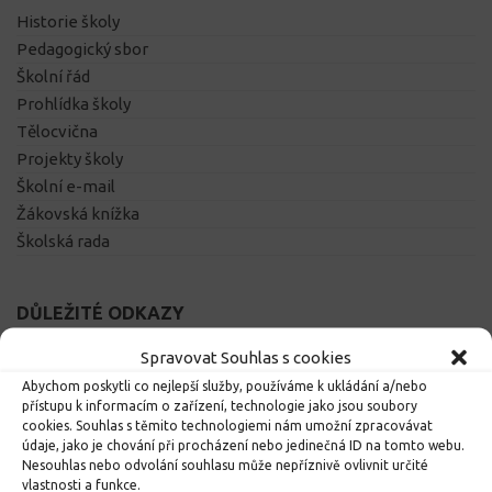
Historie školy
Pedagogický sbor
Školní řád
Prohlídka školy
Tělocvična
Projekty školy
Školní e-mail
Žákovská knížka
Školská rada
DŮLEŽITÉ ODKAZY
Školní jídelna
Spravovat Souhlas s cookies
Vzdělávací portál
Abychom poskytli co nejlepší služby, používáme k ukládání a/nebo
Výukový web
přístupu k informacím o zařízení, technologie jako jsou soubory
cookies. Souhlas s těmito technologiemi nám umožní zpracovávat
Obec Dolní Čermná
údaje, jako je chování při procházení nebo jedinečná ID na tomto webu.
Pardubický kraj
Nesouhlas nebo odvolání souhlasu může nepříznivě ovlivnit určité
Klíč ke vzdělání
vlastnosti a funkce.