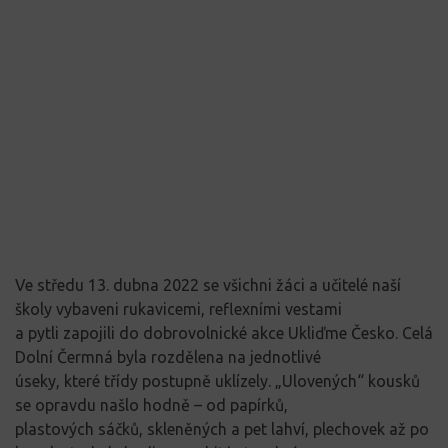
Ve středu 13. dubna 2022
se
všichni
žáci a učitelé naší
školy
vybaveni ruka
vicemi
,
reflexními vestami
a pytli
zapojili do dobrovolnické akce Ukliďm
e Česko.
Celá
Doln
í Čer
mná byla rozdělena
na jednotlivé
úseky, které t
řídy postupně uklízely.
„
Ulovených
“
kousků
se opravdu našlo h
odně
–
od papí
rků,
pla
s
to
vých sáčků,
skleněných
a pet
lahví, plechovek
až po