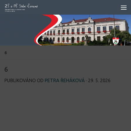
Skip to content
6
6
PUBLIKOVÁNO OD
PETRA ŘEHÁKOVÁ
·
29. 5. 2026