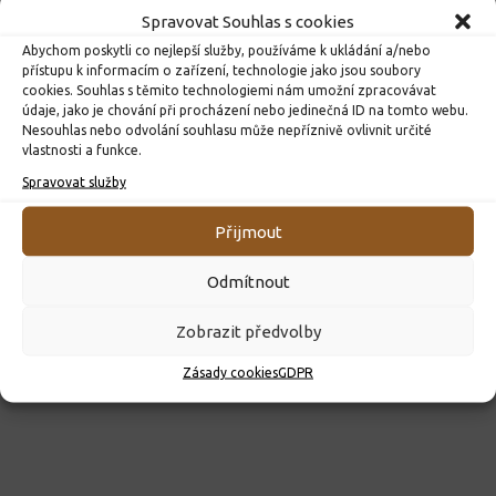
Spravovat Souhlas s cookies
Abychom poskytli co nejlepší služby, používáme k ukládání a/nebo
přístupu k informacím o zařízení, technologie jako jsou soubory
cookies. Souhlas s těmito technologiemi nám umožní zpracovávat
údaje, jako je chování při procházení nebo jedinečná ID na tomto webu.
Nesouhlas nebo odvolání souhlasu může nepříznivě ovlivnit určité
vlastnosti a funkce.
ROZHODNUTÍ O PŘIJETÍ K PŘEDŠKOLNÍMU VZDĚLÁVÁNÍ
PRO ROK 2026
Spravovat služby
10. 4. 2026
Přijmout
Odmítnout
Zobrazit předvolby
Zásady cookies
GDPR