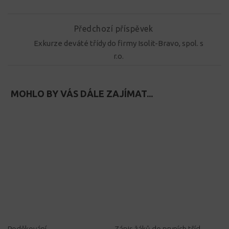
Předchozí příspěvek
Exkurze deváté třídy do firmy Isolit-Bravo, spol. s
r.o.
MOHLO BY VÁS DÁLE ZAJÍMAT...
Poděkování
Zápis žáků do prvních tříd