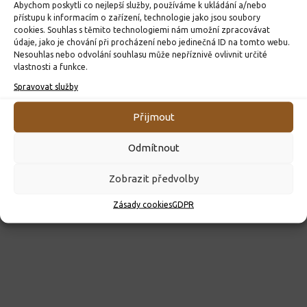
Abychom poskytli co nejlepší služby, používáme k ukládání a/nebo
přístupu k informacím o zařízení, technologie jako jsou soubory
cookies. Souhlas s těmito technologiemi nám umožní zpracovávat
ROZHODNUTÍ O PŘIJETÍ K PŘEDŠKOLNÍMU VZDĚLÁVÁNÍ
údaje, jako je chování při procházení nebo jedinečná ID na tomto webu.
Nesouhlas nebo odvolání souhlasu může nepříznivě ovlivnit určité
PRO ROK 2026
vlastnosti a funkce.
10. 4. 2026
Spravovat služby
Přijmout
Odmítnout
Zobrazit předvolby
Zásady cookies
GDPR