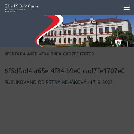
Skip to content
6F5DFAD4-A65E-4F34-B9E0-CAD7FE1707E0
6f5dfad4-a65e-4f34-b9e0-cad7fe1707e0
PUBLIKOVÁNO OD
PETRA ŘEHÁKOVÁ
·
17. 6. 2025