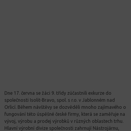
Dne 17. června se žáci 9. třídy zúčastnili exkurze do
společnosti Isolit-Bravo, spol. s r.o. v Jablonném nad
Orlicí. Během návštěvy se dozvěděli mnoho zajímavého o
fungování této úspěšné české firmy, která se zaměřuje na
vývoj, výrobu a prodej výrobků v různých oblastech trhu.
Hlavní výrobní divize společnosti zahrnují Nástrojárnu,