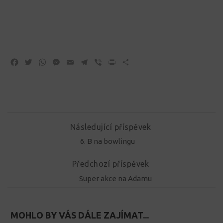
Facebook
Twitter
WhatsApp
Messenger
Email
Telegram
Viber
Print
Share
Následující příspěvek
6. B na bowlingu
Předchozí příspěvek
Super akce na Adamu
MOHLO BY VÁS DÁLE ZAJÍMAT...