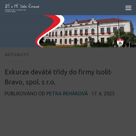
Skip to content
AKTUALITY
Exkurze deváté třídy do firmy Isolit-
Bravo, spol. s r.o.
PUBLIKOVÁNO OD
PETRA ŘEHÁKOVÁ
·
17. 6. 2025