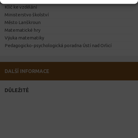
Klíč ke vzdělání
Ministerstvo školství
Město Lanškroun
Matematické hry
Výuka matematiky
Pedagogicko-psychologická poradna Ústí nad Orlicí
DALŠÍ INFORMACE
DŮLEŽITÉ