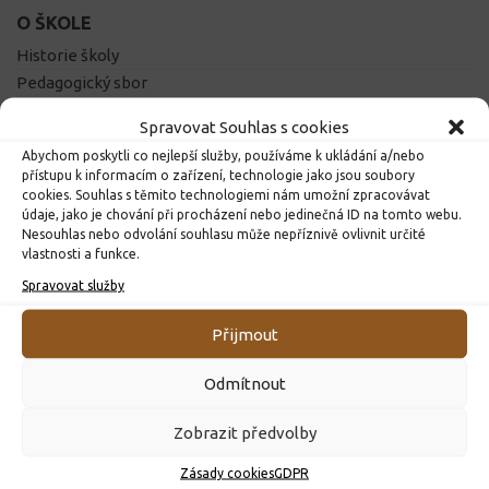
O ŠKOLE
Historie školy
Pedagogický sbor
Školní řád
Spravovat Souhlas s cookies
Prohlídka školy
Abychom poskytli co nejlepší služby, používáme k ukládání a/nebo
Tělocvična
přístupu k informacím o zařízení, technologie jako jsou soubory
Projekty školy
cookies. Souhlas s těmito technologiemi nám umožní zpracovávat
údaje, jako je chování při procházení nebo jedinečná ID na tomto webu.
Školní e-mail
Nesouhlas nebo odvolání souhlasu může nepříznivě ovlivnit určité
Žákovská knížka
vlastnosti a funkce.
Školská rada
Spravovat služby
Přijmout
DŮLEŽITÉ ODKAZY
Školní jídelna
Odmítnout
Vzdělávací portál
Zobrazit předvolby
Výukový web
Obec Dolní Čermná
Zásady cookies
GDPR
Pardubický kraj