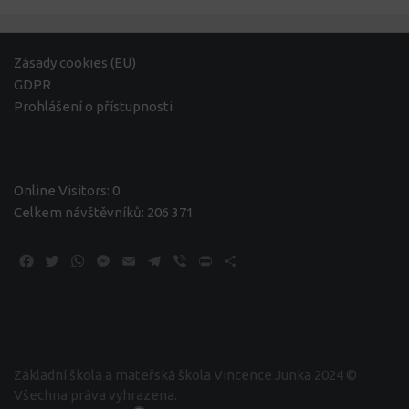
Zásady cookies (EU)
GDPR
Prohlášení o přístupnosti
Online Visitors:
0
Celkem návštěvníků:
206 371
Facebook
Twitter
WhatsApp
Messenger
Email
Telegram
Viber
Print
Share
Základní škola a mateřská škola Vincence Junka 2024 ©
Všechna práva vyhrazena.