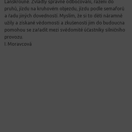
Lanškrouně. Zvládly správné odbočování, řazení do
pruhů, jízdu na kruhovém objezdu, jízdu podle semaforů
a řadu jiných dovedností. Myslím, že si to děti náramně
užily a získané vědomosti a zkušenosti jim do budoucna
pomohou se zařadit mezi svědomité účastníky silničního
provozu.
I. Moravcová