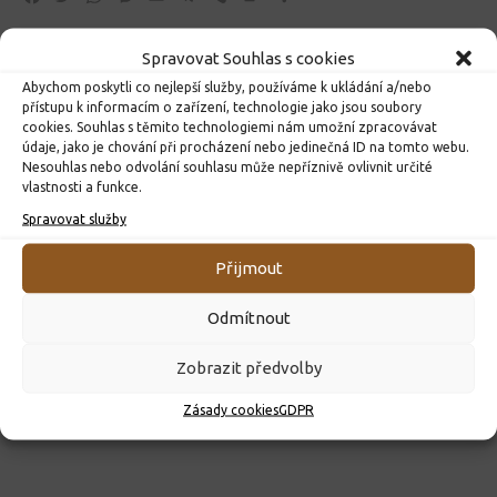
Spravovat Souhlas s cookies
Abychom poskytli co nejlepší služby, používáme k ukládání a/nebo
přístupu k informacím o zařízení, technologie jako jsou soubory
cookies. Souhlas s těmito technologiemi nám umožní zpracovávat
Následující příspěvek
údaje, jako je chování při procházení nebo jedinečná ID na tomto webu.
Nesouhlas nebo odvolání souhlasu může nepříznivě ovlivnit určité
1. a 2. třída v divadle
vlastnosti a funkce.
Spravovat služby
Předchozí příspěvek
Soutěž POKOS – krajské kolo
Přijmout
Odmítnout
MOHLO BY VÁS DÁLE ZAJÍMAT...
Zobrazit předvolby
Zásady cookies
GDPR