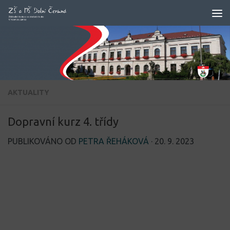
Skip to content
AKTUALITY
Dopravní kurz 4. třídy
PUBLIKOVÁNO OD
PETRA ŘEHÁKOVÁ
·
20. 9. 2023