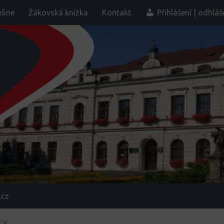
line
Žákovská knížka
Kontakt
Přihlášení | odhláš
.cz
TY