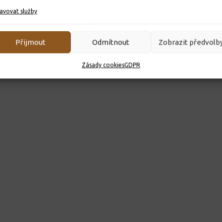
avovat služby
Přijmout
Odmítnout
Zobrazit předvolb
Zásady cookies
GDPR