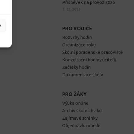
Příspěvek na provoz 2026
1. 12. 2025
y
PRO RODIČE
Rozvrhy hodin
Organizace roku
Školní poradenské pracoviště
Konzultační hodiny učitelů
Začátky hodin
Dokumentace školy
PRO ŽÁKY
Výuka online
Archiv školních akcí
Zajímavé stránky
Objednávka obědů