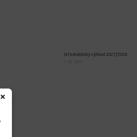
Střednědobý výhled 2027/2028
1. 12. 2025
o