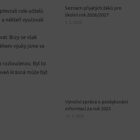
Seznam přijatých žáků pro
řevzali role učitelů
školní rok 2026/2027
 a někteří vyučovali
5. 2. 2026
vat. Brzy se však
 Během výuky jsme se
a rozloučenou. Byl to
roveň krásná může být
Výroční zpráva o poskytování
informací za rok 2025
14. 1. 2026