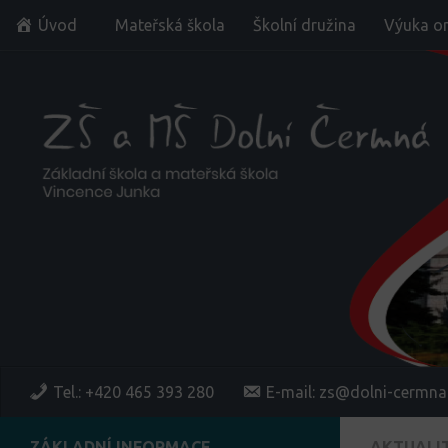
Úvod
Mateřská škola
Školní družina
Výuka on
Skip to content
Tel.: +420 465 393 280
E-mail: zs@dolni-cermna
ZÁKLADNÍ INFORMACE
AKTUALI