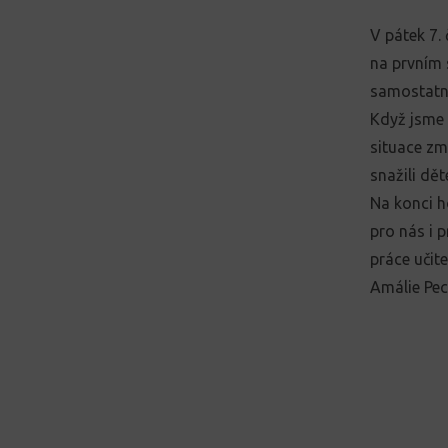
V pátek 7. 
na prvním 
samostatně,
Když jsme 
situace zm
snažili dě
Na konci h
pro nás i 
práce učite
Amálie Pe