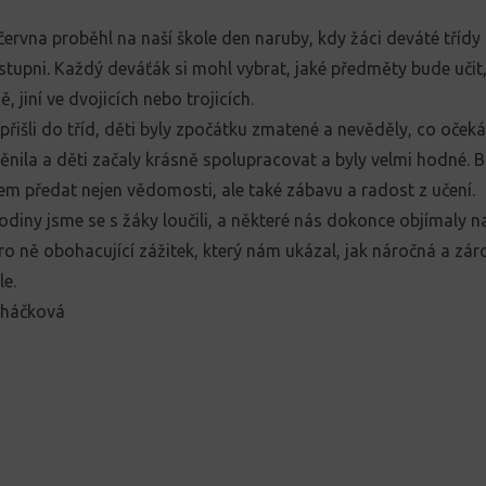
června proběhl na naší škole den naruby, kdy žáci deváté třídy p
stupni. Každý deváťák si mohl vybrat, jaké předměty bude učit,
 jiní ve dvojicích nebo trojicích.
přišli do tříd, děti byly zpočátku zmatené a nevěděly, co očeká
ěnila a děti začaly krásně spolupracovat a byly velmi hodné.
tem předat nejen vědomosti, ale také zábavu a radost z učení.
odiny jsme se s žáky loučili, a některé nás dokonce objímaly n
pro ně obohacující zážitek, který nám ukázal, jak náročná a zá
le.
cháčková