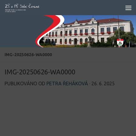
Skip to content
IMG-20250626-WA0000
IMG-20250626-WA0000
PUBLIKOVÁNO OD
PETRA ŘEHÁKOVÁ
·
26. 6. 2025