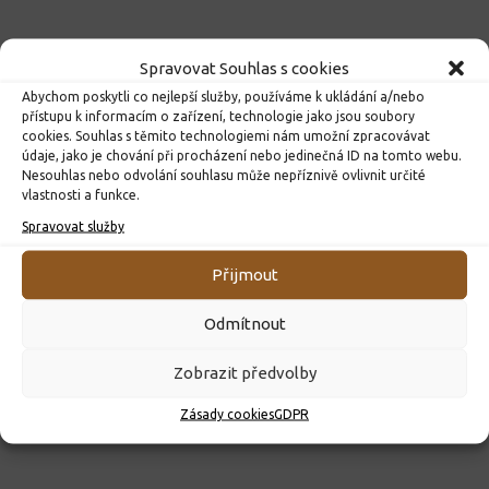
Spravovat Souhlas s cookies
Abychom poskytli co nejlepší služby, používáme k ukládání a/nebo
přístupu k informacím o zařízení, technologie jako jsou soubory
cookies. Souhlas s těmito technologiemi nám umožní zpracovávat
údaje, jako je chování při procházení nebo jedinečná ID na tomto webu.
Nesouhlas nebo odvolání souhlasu může nepříznivě ovlivnit určité
vlastnosti a funkce.
Spravovat služby
ROZHODNUTÍ O PŘIJETÍ K PŘEDŠKOLNÍMU VZDĚLÁVÁNÍ
PRO ROK 2026
Přijmout
10. 4. 2026
Odmítnout
Zobrazit předvolby
Zásady cookies
GDPR