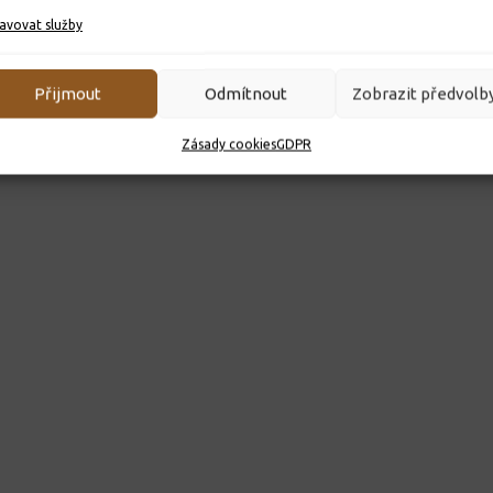
avovat služby
Přijmout
Odmítnout
Zobrazit předvolb
Zásady cookies
GDPR