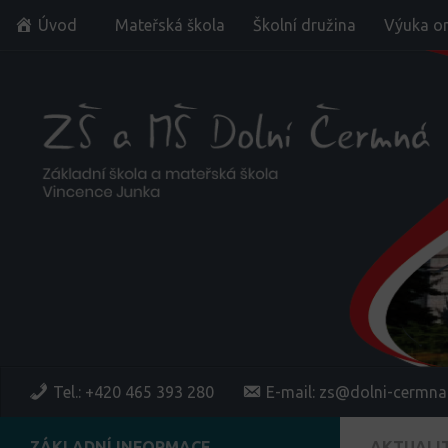
Úvod
Mateřská škola
Školní družina
Výuka on
Skip to content
Tel.: +420 465 393 280
E-mail: zs@dolni-cermna
ZÁKLADNÍ INFORMACE
AKTUALI