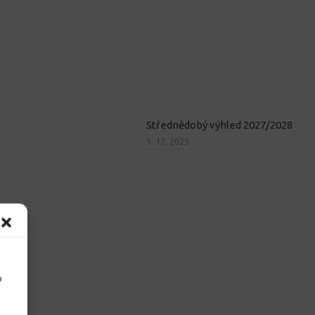
Střednědobý výhled 2027/2028
1. 12. 2025
o