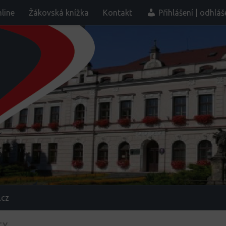
line
Žákovská knížka
Kontakt
Přihlášení | odhláš
.cz
TY