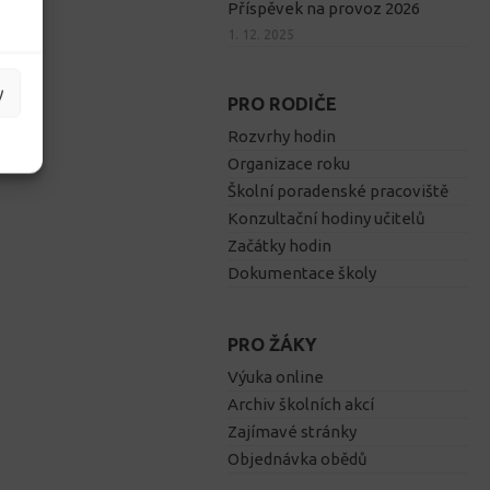
Příspěvek na provoz 2026
1. 12. 2025
y
PRO RODIČE
Rozvrhy hodin
Organizace roku
Školní poradenské pracoviště
Konzultační hodiny učitelů
Začátky hodin
Dokumentace školy
PRO ŽÁKY
Výuka online
Archiv školních akcí
Zajímavé stránky
Objednávka obědů