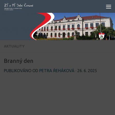
Skip to content
AKTUALITY
Branný den
PUBLIKOVÁNO OD
PETRA ŘEHÁKOVÁ
·
26. 6. 2025