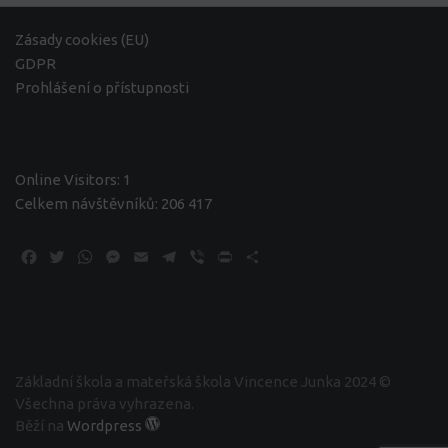
Zásady cookies (EU)
GDPR
Prohlášení o přístupnosti
Online Visitors:
1
Celkem návštěvníků:
206 417
Facebook
Twitter
WhatsApp
Messenger
Email
Telegram
Viber
Print
Share
Základní škola a mateřská škola Vincence Junka 2024 ©
Všechna práva vyhrazena.
Běží na
Wordpress