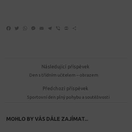
Facebook
Twitter
WhatsApp
Messenger
Email
Telegram
Viber
Print
Share
Následující příspěvek
Den s třídním učitelem – obrazem
Předchozí příspěvek
Sportovní den plný pohybu a soutěživosti
MOHLO BY VÁS DÁLE ZAJÍMAT...