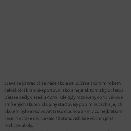
Stává se již tradicí, že naše škola se loučí se školním rokem
celoškolní branně-sportovní akcí a nejinak tomu bylo i letos.
Děti se sešly v areálu AZAS, kde byly rozděleny do 15 věkově
smíšených skupin. Skupiny startovaly po 5 minutách a jejich
úkolem bylo absolvovat trasu dlouhou 5 km v co nejkratším
čase. Na trase děti čekalo 12 stanovišť, kde všichni plnili
rozličné úkoly.