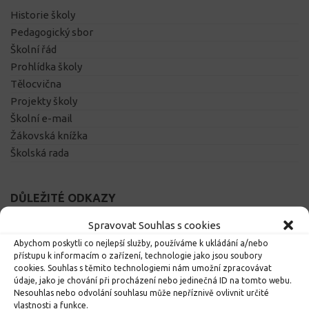
Historie školy
Pedagogický sbor
Školní řád
Prohlídka školy
Tělocvična
Projekty školy
Školní e-mail
Žákovská knížka
Školská rada
DŮLEŽITÉ ODKAZY
Školní jídelna
Spravovat Souhlas s cookies
Vzdělávací portál
Abychom poskytli co nejlepší služby, používáme k ukládání a/nebo
Výukový web
přístupu k informacím o zařízení, technologie jako jsou soubory
cookies. Souhlas s těmito technologiemi nám umožní zpracovávat
Obec Dolní Čermná
údaje, jako je chování při procházení nebo jedinečná ID na tomto webu.
Pardubický kraj
Nesouhlas nebo odvolání souhlasu může nepříznivě ovlivnit určité
Klíč ke vzdělání
vlastnosti a funkce.