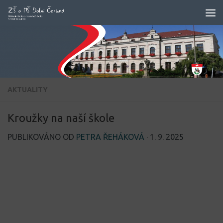
Skip to content
AKTUALITY
Kroužky na naší škole
PUBLIKOVÁNO OD
PETRA ŘEHÁKOVÁ
·
1. 9. 2025