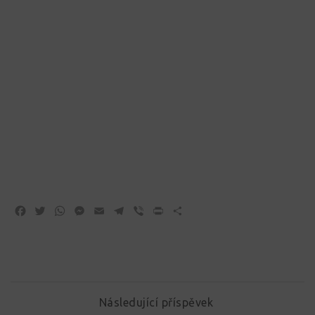
Facebook
Twitter
WhatsApp
Messenger
Email
Telegram
Viber
Print
Share
Následující příspěvek