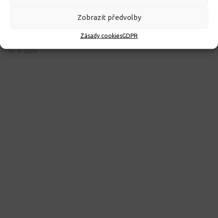
Zobrazit předvolby
ROZHODNUTÍ O PŘIJETÍ K PŘEDŠKOLNÍMU VZDĚLÁVÁNÍ
Zásady cookies
GDPR
PRO ROK 2026
10. 4. 2026