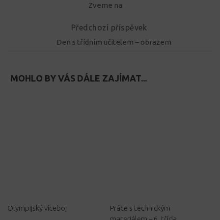
Zveme na:
Předchozí příspěvek
Den s třídním učitelem – obrazem
MOHLO BY VÁS DÁLE ZAJÍMAT...
Olympijský víceboj
Práce s technickým
materiálem – 6. třída