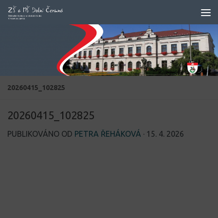
Skip to content
20260415_102825
20260415_102825
PUBLIKOVÁNO OD
PETRA ŘEHÁKOVÁ
·
15. 4. 2026