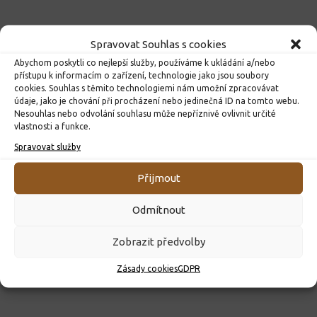
Spravovat Souhlas s cookies
Abychom poskytli co nejlepší služby, používáme k ukládání a/nebo
přístupu k informacím o zařízení, technologie jako jsou soubory
cookies. Souhlas s těmito technologiemi nám umožní zpracovávat
údaje, jako je chování při procházení nebo jedinečná ID na tomto webu.
Nesouhlas nebo odvolání souhlasu může nepříznivě ovlivnit určité
vlastnosti a funkce.
Spravovat služby
ROZHODNUTÍ O PŘIJETÍ K PŘEDŠKOLNÍMU VZDĚLÁVÁNÍ
PRO ROK 2026
Přijmout
10. 4. 2026
Odmítnout
Zobrazit předvolby
Zásady cookies
GDPR