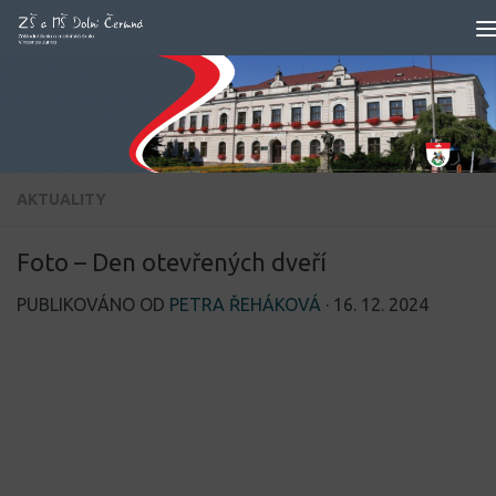
Skip to content
AKTUALITY
Foto – Den otevřených dveří
PUBLIKOVÁNO OD
PETRA ŘEHÁKOVÁ
·
16. 12. 2024