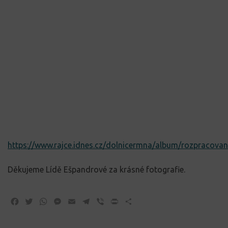
https://www.rajce.idnes.cz/dolnicermna/album/rozpracova
Děkujeme Lídě Ešpandrové za krásné fotografie.
Facebook
Twitter
WhatsApp
Messenger
Email
Telegram
Viber
Print
Share