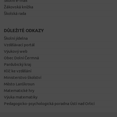
Školní e-mail
Žákovská knížka
Školská rada
DŮLEŽITÉ ODKAZY
Školní jídelna
Vzdělávací portál
Výukový web
Obec Dolní Čermná
Pardubický kraj
Klíč ke vzdělání
Ministerstvo školství
Město Lanškroun
Matematické hry
Výuka matematiky
Pedagogicko-psychologická poradna Ústí nad Orlicí