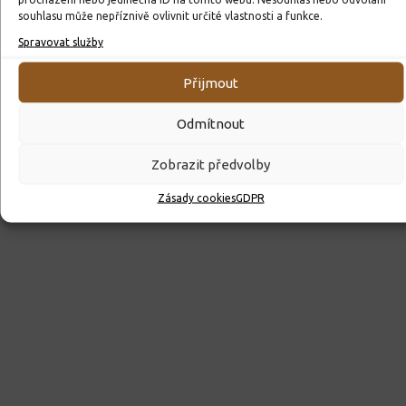
souhlasu může nepříznivě ovlivnit určité vlastnosti a funkce.
Spravovat služby
Přijmout
ROZHODNUTÍ O PŘIJETÍ K PŘEDŠKOLNÍMU VZDĚLÁVÁNÍ
Odmítnout
PRO ROK 2026
Zobrazit předvolby
10. 4. 2026
Zásady cookies
GDPR