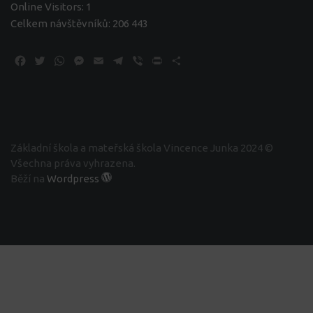
Online Visitors:
1
Celkem návštěvníků:
206 443
Facebook
Twitter
WhatsApp
Messenger
Email
Telegram
Viber
Print
Share
Základní škola a mateřská škola Vincence Junka 2024 ©
Všechna práva vyhrazena.
Běží na
Wordpress