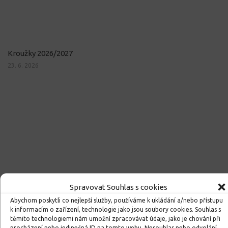
Kroužky 2026/2027
23. 6. 2026
Spravovat Souhlas s cookies
Abychom poskytli co nejlepší služby, používáme k ukládání a/nebo přístupu
k informacím o zařízení, technologie jako jsou soubory cookies. Souhlas s
těmito technologiemi nám umožní zpracovávat údaje, jako je chování při
procházení nebo jedinečná ID na tomto webu. Nesouhlas nebo odvolání