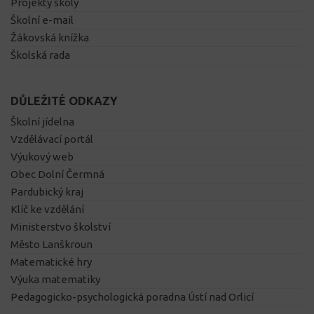
Projekty školy
Školní e-mail
Žákovská knížka
Školská rada
DŮLEŽITÉ ODKAZY
Školní jídelna
Vzdělávací portál
Výukový web
Obec Dolní Čermná
Pardubický kraj
Klíč ke vzdělání
Ministerstvo školství
Město Lanškroun
Matematické hry
Výuka matematiky
Pedagogicko-psychologická poradna Ústí nad Orlicí