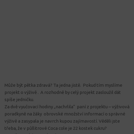
Může být pětka zdravá? Ta jedna jistě. Pokud tím myslíme
projekt o výživě . A rozhodně by celý projekt zasloužil dát
spíše jedničku.
Za dvě vyučovací hodiny „nachrlila“ paní z projektu – výživová
poradkyně na žáky obrovské množství informací o správné
výživě a zasypala je navrch kupou zajímavostí. Věděli jste
třeba, že v půllitrové Coca cole je 22 kostek cukru?