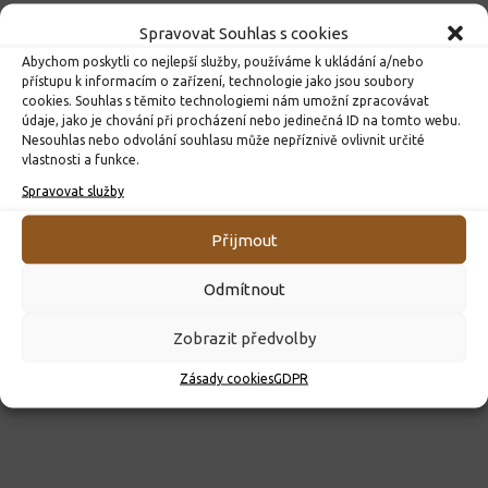
Spravovat Souhlas s cookies
Abychom poskytli co nejlepší služby, používáme k ukládání a/nebo
DALŠÍ INFORMACE
přístupu k informacím o zařízení, technologie jako jsou soubory
cookies. Souhlas s těmito technologiemi nám umožní zpracovávat
údaje, jako je chování při procházení nebo jedinečná ID na tomto webu.
DŮLEŽITÉ
Nesouhlas nebo odvolání souhlasu může nepříznivě ovlivnit určité
vlastnosti a funkce.
Spravovat služby
Přijmout
Odmítnout
Zobrazit předvolby
Zásady cookies
GDPR