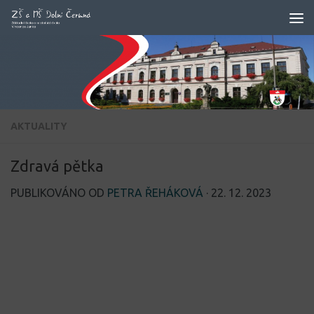
Skip to content
AKTUALITY
Zdravá pětka
PUBLIKOVÁNO OD
PETRA ŘEHÁKOVÁ
·
22. 12. 2023