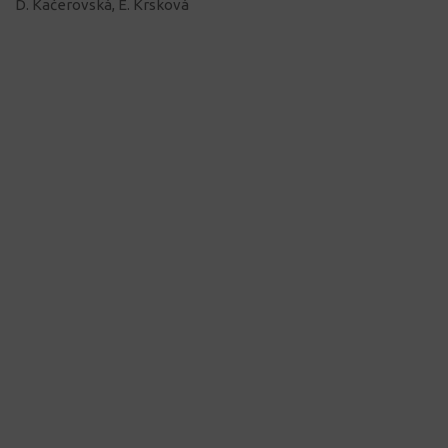
D. Kačerovská, E. Krsková