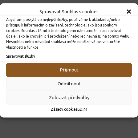
Spravovat Souhlas s cookies
Abychom poskytli co nejlepší služby, používáme k ukládání a/nebo
přístupu k informacím o zařízení, technologie jako jsou soubory
cookies. Souhlas s těmito technologiemi nám umožní zpracovávat
údaje, jako je chování při procházení nebo jedinečná ID na tomto webu.
Nesouhlas nebo odvolání souhlasu může nepříznivě ovlivnit určité
vlastnosti a funkce.
ROZHODNUTÍ O PŘIJETÍ K PŘEDŠKOLNÍMU VZDĚLÁVÁNÍ
Spravovat služby
PRO ROK 2026
10. 4. 2026
Přijmout
Odmítnout
Zobrazit předvolby
Zásady cookies
GDPR