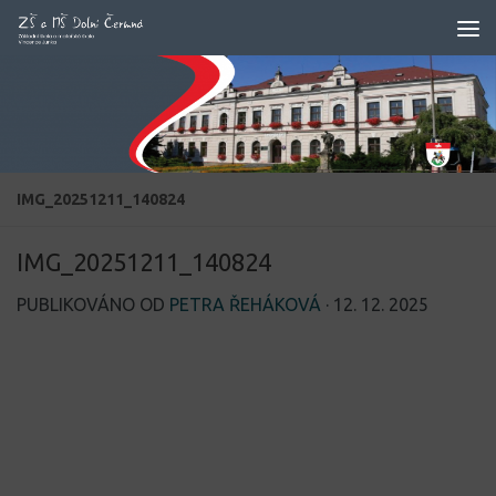
Skip to content
IMG_20251211_140824
IMG_20251211_140824
PUBLIKOVÁNO OD
PETRA ŘEHÁKOVÁ
·
12. 12. 2025