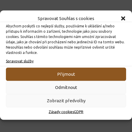
Spravovat Souhlas s cookies
Abychom poskytli co nejlepší služby, používáme k ukládání a/nebo
přístupu k informacím o zařízení, technologie jako jsou soubory
cookies. Souhlas s těmito technologiemi nám umožní zpracovávat
údaje, jako je chování při procházení nebo jedinečná ID na tomto webu.
Nesouhlas nebo odvolání souhlasu může nepříznivě ovlivnit určité
vlastnosti a funkce.
Spravovat služby
ROZHODNUTÍ O PŘIJETÍ K PŘEDŠKOLNÍMU VZDĚLÁVÁNÍ
PRO ROK 2026
Přijmout
10. 4. 2026
Odmítnout
Zobrazit předvolby
Zásady cookies
GDPR