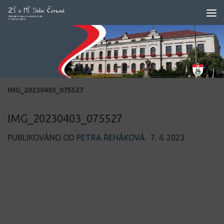
Skip to content
IMG_20230403_075527
IMG_20230403_075527
PUBLIKOVÁNO OD
PETRA ŘEHÁKOVÁ
·
7. 4. 2023