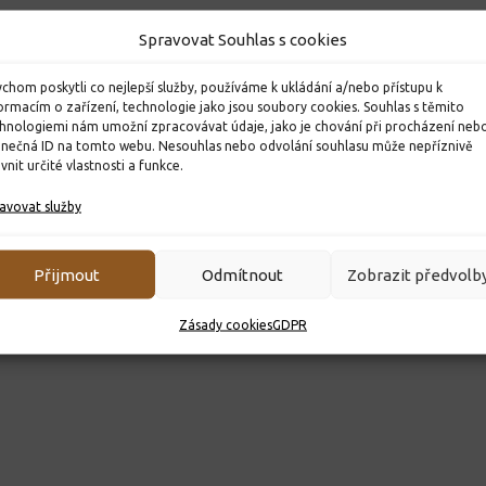
Spravovat Souhlas s cookies
háčků
9. třída s pedagogickým
Šesťáci si
chom poskytli co nejlepší služby, používáme k ukládání a/nebo přístupu k
ormacím o zařízení, technologie jako jsou soubory cookies. Souhlas s těmito
sborem školy
20. 3. 2026
hnologiemi nám umožní zpracovávat údaje, jako je chování při procházení neb
inečná ID na tomto webu. Nesouhlas nebo odvolání souhlasu může nepříznivě
26. 5. 2023
ivnit určité vlastnosti a funkce.
avovat služby
Přijmout
Odmítnout
Zobrazit předvolb
Zásady cookies
GDPR