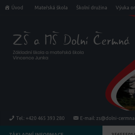
Úvod
Mateřská škola
Školní družina
Výuka on
Skip to content
Tel.: +420 465 393 280
E-mail: zs@dolni-cermna
ZÁKLADNÍ INFORMACE
35655501