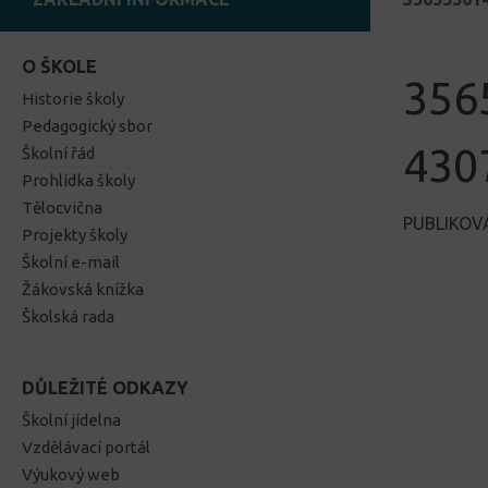
O ŠKOLE
356
Historie školy
Pedagogický sbor
430
Školní řád
Prohlídka školy
Tělocvična
PUBLIKO
Projekty školy
Školní e-mail
Žákovská knížka
Školská rada
DŮLEŽITÉ ODKAZY
Školní jídelna
Vzdělávací portál
Výukový web