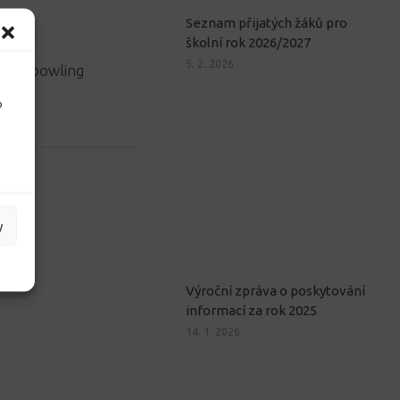
Seznam přijatých žáků pro
školní rok 2026/2027
5. 2. 2026
 užili bowling
o
y
Výroční zpráva o poskytování
informací za rok 2025
14. 1. 2026