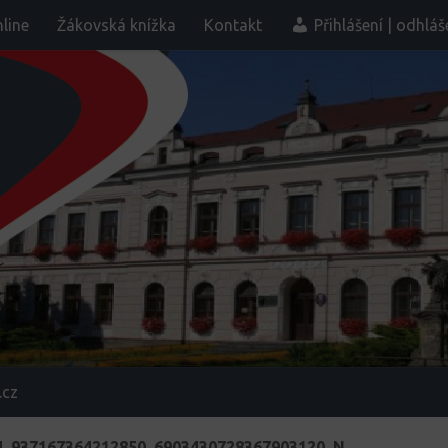
line
Žákovská knížka
Kontakt
Přihlášení | odhláš
.cz
4_937167364212850_6903430728367903120_N