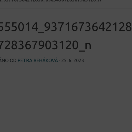
555014_9371673642128
728367903120_n
VÁNO OD
PETRA ŘEHÁKOVÁ
·
25. 6. 2023