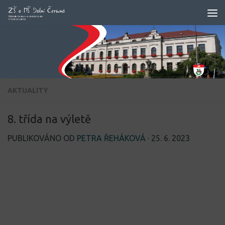
Skip to content
AKTUALITY
8. třída na výletě
PUBLIKOVÁNO OD
PETRA ŘEHÁKOVÁ
·
25. 6. 2023