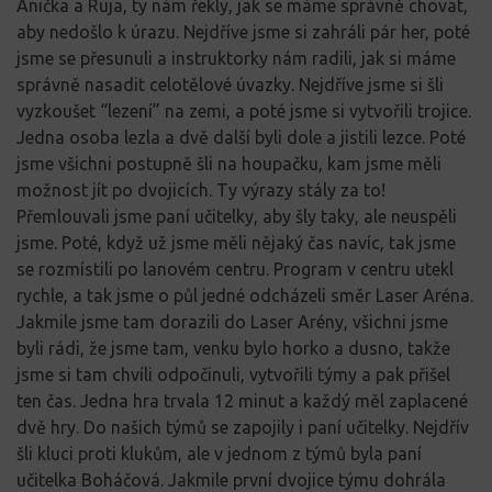
Anička a Ruja, ty nám řekly, jak se máme správně chovat,
aby nedošlo k úrazu. Nejdříve jsme si zahráli pár her, poté
jsme se přesunuli a instruktorky nám radili, jak si máme
správně nasadit celotělové úvazky. Nejdříve jsme si šli
vyzkoušet “lezení” na zemi, a poté jsme si vytvořili trojice.
Jedna osoba lezla a dvě další byli dole a jistili lezce. Poté
jsme všichni postupně šli na houpačku, kam jsme měli
možnost jít po dvojicích. Ty výrazy stály za to!
Přemlouvali jsme paní učitelky, aby šly taky, ale neuspěli
jsme. Poté, když už jsme měli nějaký čas navíc, tak jsme
se rozmístili po lanovém centru. Program v centru utekl
rychle, a tak jsme o půl jedné odcházeli směr Laser Aréna.
Jakmile jsme tam dorazili do Laser Arény, všichni jsme
byli rádi, že jsme tam, venku bylo horko a dusno, takže
jsme si tam chvíli odpočinuli, vytvořili týmy a pak přišel
ten čas. Jedna hra trvala 12 minut a každý měl zaplacené
dvě hry. Do našich týmů se zapojily i paní učitelky. Nejdřív
šli kluci proti klukům, ale v jednom z týmů byla paní
učitelka Boháčová. Jakmile první dvojice týmu dohrála