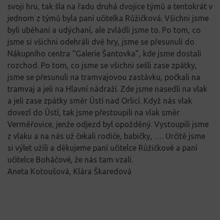
svoji hru, tak šla na řadu druhá dvojice týmů a tentokrát v
jednom z týmů byla paní učitelka Růžičková. Všichni jsme
byli uběhaní a udýchaní, ale zvládli jsme to. Po tom, co
jsme si všichni odehráli dvě hry, jsme se přesunuli do
Nákupního centra “Galerie Šantovka”, kde jsme dostali
rozchod. Po tom, co jsme se všichni sešli zase zpátky,
jsme se přesunuli na tramvajovou zastávku, počkali na
tramvaj a jeli na Hlavní nádraží. Zde jsme nasedli na vlak
a jeli zase zpátky směr Ústí nad Orlicí. Když nás vlak
dovezl do Ústí, tak jsme přestoupili na vlak směr
Verměřovice, jenže odjezd byl opožděný. Vystoupili jsme
z vlaku a na nás už čekali rodiče, babičky, …. Určitě jsme
si výlet užili a děkujeme paní učitelce Růžičkové a paní
učitelce Boháčové, že nás tam vzali.
Aneta Kotoušová, Klára Škaredová