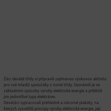
Žáci deváté třídy si připravili zajímavou výukovou aktivitu
pro své mladší spolužáky z osmé třídy. Seznámili je se
základními způsoby výroby elektrické energie a přiblížili
jim jednotlivé typy elektráren.
Deváťáci vypracovali přehledné a názorné plakáty, na
kterých vysvětlili principy výroby elektrické energie, její