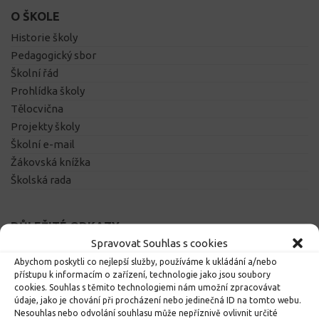
O ŠKOLE
Historie školy
Pedagogický sbor
Školní řád
Prohlídka školy
Tělocvična
Projekty školy
Školní e-mail
Žákovská knížka
Školská rada
DŮLEŽITÉ ODKAZY
Spravovat Souhlas s cookies
Školní jídelna
Abychom poskytli co nejlepší služby, používáme k ukládání a/nebo
Vzdělávací portál
přístupu k informacím o zařízení, technologie jako jsou soubory
Výukový web
cookies. Souhlas s těmito technologiemi nám umožní zpracovávat
Obec Dolní Čermná
údaje, jako je chování při procházení nebo jedinečná ID na tomto webu.
Nesouhlas nebo odvolání souhlasu může nepříznivě ovlivnit určité
Pardubický kraj