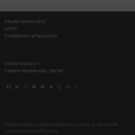
Zásady cookies (EU)
GDPR
Prohlášení o přístupnosti
Online Visitors:
1
Celkem návštěvníků:
206 507
Facebook
Twitter
WhatsApp
Messenger
Email
Telegram
Viber
Print
Share
Základní škola a mateřská škola Vincence Junka 2024 ©
Všechna práva vyhrazena.