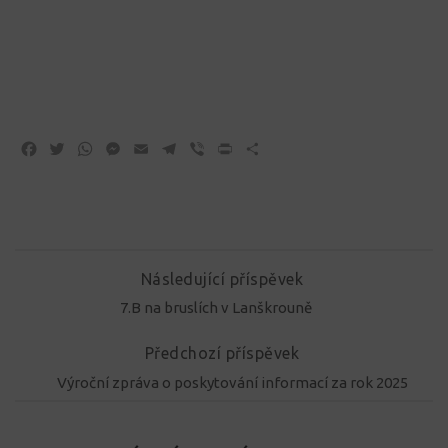
Facebook
Twitter
WhatsApp
Messenger
Email
Telegram
Viber
Print
Share
Následující příspěvek
7.B na bruslích v Lanškrouně
Předchozí příspěvek
Výroční zpráva o poskytování informací za rok 2025