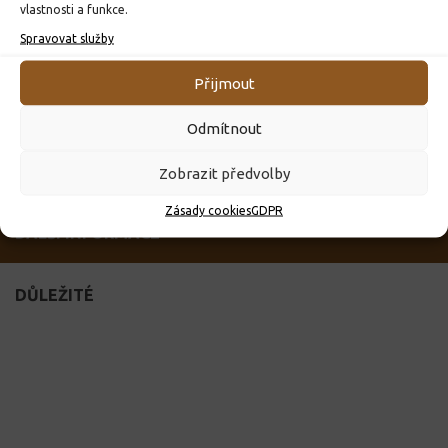
vlastnosti a funkce.
Klíč ke vzdělání
Spravovat služby
Ministerstvo školství
Město Lanškroun
Přijmout
Matematické hry
Výuka matematiky
Odmítnout
Pedagogicko-psychologická poradna Ústí nad Orlicí
Zobrazit předvolby
Zásady cookies
GDPR
DALŠÍ INFORMACE
DŮLEŽITÉ