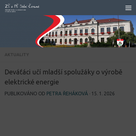
Skip to content
AKTUALITY
Deváťáci učí mladší spolužáky o výrobě
elektrické energie
PUBLIKOVÁNO OD
PETRA ŘEHÁKOVÁ
·
15. 1. 2026